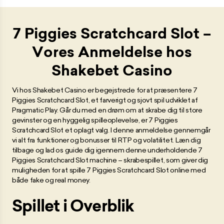
7 Piggies Scratchcard Slot –
Vores Anmeldelse hos
Shakebet Casino
Vi hos Shakebet Casino er begejstrede for at præsentere 7
Piggies Scratchcard Slot, et farverigt og sjovt spil udviklet af
Pragmatic Play. Går du med en drøm om at skrabe dig til store
gevinster og en hyggelig spilleoplevelse, er 7 Piggies
Scratchcard Slot et oplagt valg. I denne anmeldelse gennemgår
vi alt fra funktioner og bonusser til RTP og volatilitet. Læn dig
tilbage og lad os guide dig igennem denne underholdende 7
Piggies Scratchcard Slot machine – skrabespillet, som giver dig
muligheden for at spille 7 Piggies Scratchcard Slot online med
både fake og real money.
Spillet i Overblik