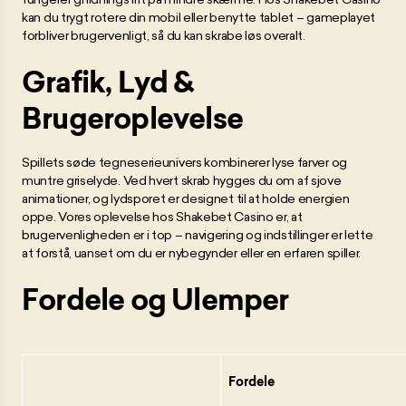
kan du trygt rotere din mobil eller benytte tablet – gameplayet
forbliver brugervenligt, så du kan skrabe løs overalt.
Grafik, Lyd &
Brugeroplevelse
Spillets søde tegneserieunivers kombinerer lyse farver og
muntre griselyde. Ved hvert skrab hygges du om af sjove
animationer, og lydsporet er designet til at holde energien
oppe. Vores oplevelse hos Shakebet Casino er, at
brugervenligheden er i top – navigering og indstillinger er lette
at forstå, uanset om du er nybegynder eller en erfaren spiller.
Fordele og Ulemper
Fordele