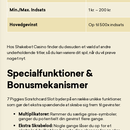
Min./Max. Indsats
1 kr. – 200 kr.
Hovedgevinst
Op til 500x indsats
Hos Shakebet Casino finder du desuden et væld af andre
underholdende titler, så du kan variere dit spil, når du vil prøve
noget nyt.
Specialfunktioner &
Bonusmekanismer
7 Piggies Scratchcard Slot byder på en række unikke funktioner,
som gør det ekstra spændende at skrabe sig frem til gevinster:
Multiplikatorer:
Rammer du særlige grise-symboler,
ganger du potentielt din gevinst flere gange.
Ekstra Skrabelod:
Nogle gange låser du op for et