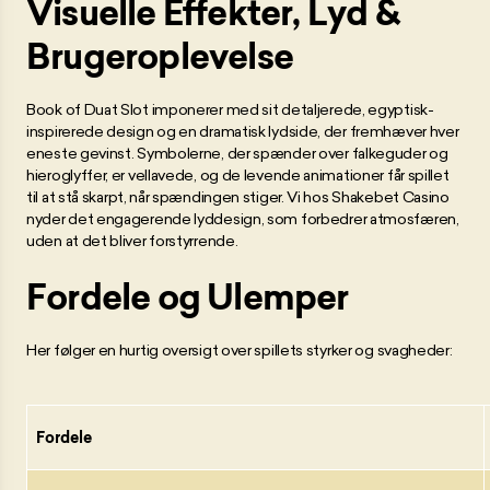
Visuelle Effekter, Lyd &
Brugeroplevelse
Book of Duat Slot imponerer med sit detaljerede, egyptisk-
inspirerede design og en dramatisk lydside, der fremhæver hver
eneste gevinst. Symbolerne, der spænder over falkeguder og
hieroglyffer, er vellavede, og de levende animationer får spillet
til at stå skarpt, når spændingen stiger. Vi hos Shakebet Casino
nyder det engagerende lyddesign, som forbedrer atmosfæren,
uden at det bliver forstyrrende.
Fordele og Ulemper
Her følger en hurtig oversigt over spillets styrker og svagheder:
Fordele