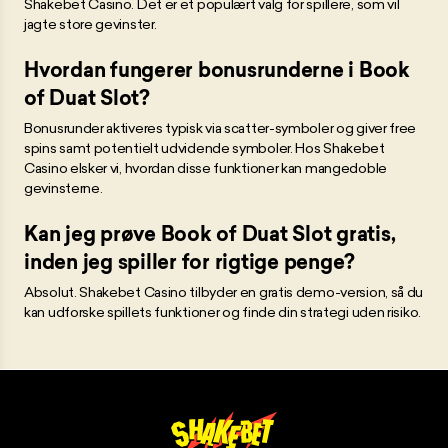
Shakebet Casino. Det er et populært valg for spillere, som vil
jagte store gevinster.
Hvordan fungerer bonusrunderne i Book
of Duat Slot?
Bonusrunder aktiveres typisk via scatter-symboler og giver free
spins samt potentielt udvidende symboler. Hos Shakebet
Casino elsker vi, hvordan disse funktioner kan mangedoble
gevinsterne.
Kan jeg prøve Book of Duat Slot gratis,
inden jeg spiller for rigtige penge?
Absolut. Shakebet Casino tilbyder en gratis demo-version, så du
kan udforske spillets funktioner og finde din strategi uden risiko.