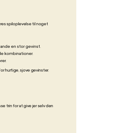
es spiloplevelse til noget
lande en stor gevinst.
nde kombinationer.
rer.
r hurtige, sjove gevinster.
 trin for at give jer selv den