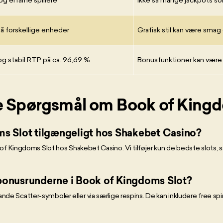
å forskellige enheder
Grafisk stil kan være sma
g stabil RTP på ca. 96,69 %
Bonusfunktioner kan være
de Spørgsmål om Book of King
s Slot tilgængeligt hos Shakebet Casino?
ok of Kingdoms Slot hos Shakebet Casino. Vi tilføjer kun de bedste slots, s
bonusrunderne i Book of Kingdoms Slot?
de Scatter-symboler eller via særlige respins. De kan inkludere free spin