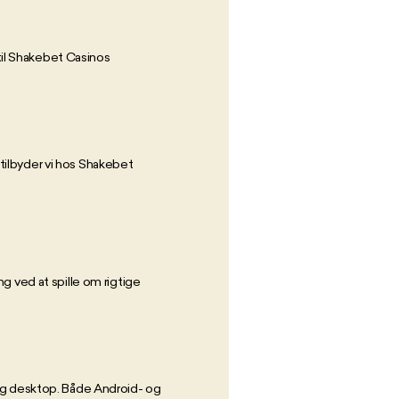
 til Shakebet Casinos
tilbyder vi hos Shakebet
g ved at spille om rigtige
 og desktop. Både Android- og