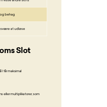
g og behag
 svære at udløse
doms Slot
å I får maksimal
s eller multiplikatorer, som