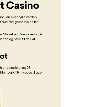
t Casino
ind i en eventyrlig verden
, hvorfor lige netop dette
os Shakebet Casino ved vi, at
n og have tillid til, at
ot
hjul, tre rækker og 25
tilitet, og RTP-niveauet ligger