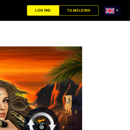
LOG IND
TILMELDING