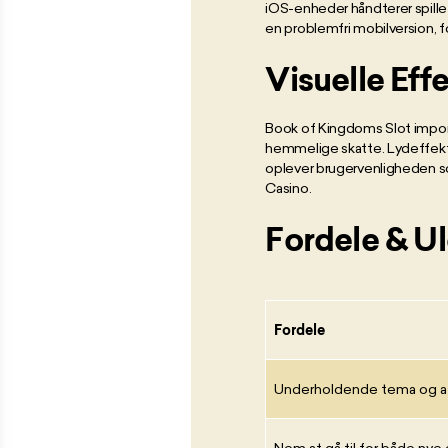
iOS-enheder håndterer spillet 
en problemfri mobilversion, fo
Visuelle Eff
Book of Kingdoms Slot impone
hemmelige skatte. Lydeffekte
oplever brugervenligheden so
Casino.
Fordele & U
Fordele
Underholdende tema og at
Nem at gå til for både nye 