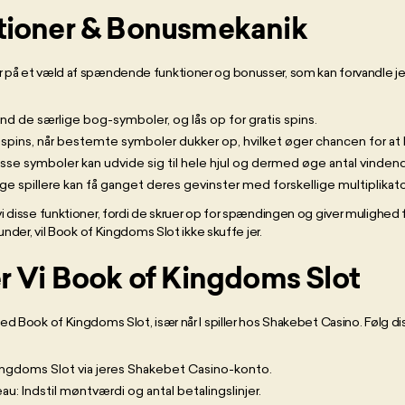
tioner & Bonusmekanik
på et væld af spændende funktioner og bonusser, som kan forvandle jer
Find de særlige bog-symboler, og lås op for gratis spins.
e-spins, når bestemte symboler dukker op, hvilket øger chancen for at 
Visse symboler kan udvide sig til hele hjul og dermed øge antal vinde
ige spillere kan få ganget deres gevinster med forskellige multiplikato
 disse funktioner, fordi de skruer op for spændingen og giver mulighed fo
under, vil Book of Kingdoms Slot ikke skuffe jer.
er Vi Book of Kingdoms Slot
 Book of Kingdoms Slot, især når I spiller hos Shakebet Casino. Følg disse
ingdoms Slot via jeres Shakebet Casino-konto.
au: Indstil møntværdi og antal betalingslinjer.