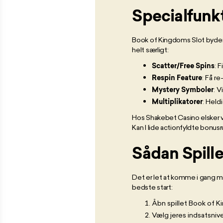
Specialfunk
Book of Kingdoms Slot byder 
helt særligt:
Scatter/Free Spins
: 
Respin Feature
: Få r
Mystery Symboler
: 
Multiplikatorer
: Held
Hos Shakebet Casino elsker vi
Kan I lide actionfyldte bonusr
Sådan Spill
Det er let at komme i gang med
bedste start:
Åbn spillet Book of K
Vælg jeres indsatsnive