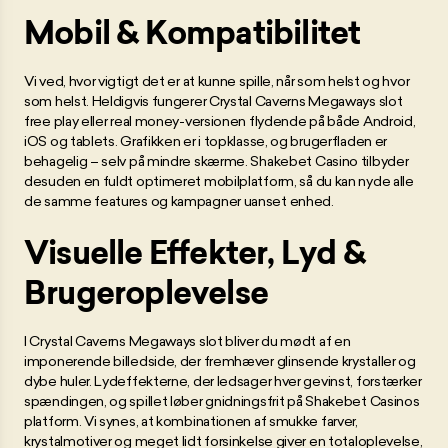
Mobil & Kompatibilitet
Vi ved, hvor vigtigt det er at kunne spille, når som helst og hvor
som helst. Heldigvis fungerer Crystal Caverns Megaways slot
free play eller real money-versionen flydende på både Android,
iOS og tablets. Grafikken er i topklasse, og brugerfladen er
behagelig – selv på mindre skærme. Shakebet Casino tilbyder
desuden en fuldt optimeret mobilplatform, så du kan nyde alle
de samme features og kampagner uanset enhed.
Visuelle Effekter, Lyd &
Brugeroplevelse
I Crystal Caverns Megaways slot bliver du mødt af en
imponerende billedside, der fremhæver glinsende krystaller og
dybe huler. Lydeffekterne, der ledsager hver gevinst, forstærker
spændingen, og spillet løber gnidningsfrit på Shakebet Casinos
platform. Vi synes, at kombinationen af smukke farver,
krystalmotiver og meget lidt forsinkelse giver en totaloplevelse,