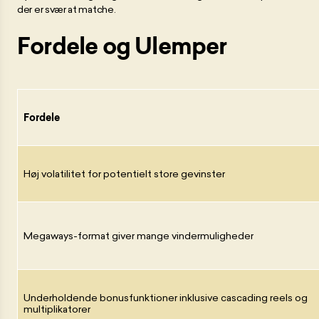
der er svær at matche.
Fordele og Ulemper
Fordele
Høj volatilitet for potentielt store gevinster
Megaways-format giver mange vindermuligheder
Underholdende bonusfunktioner inklusive cascading reels og
multiplikatorer