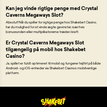
Kan jeg vinde rigtige penge med Crystal
Caverns Megaways Slot?
Absolut! Når du spiller for rigtige penge hos Shakebet Casino,
har du mulighed for at vinde ægte gevinster, især hvis
bonusrunden eller multiplikatorerne træder i kraft.
Er Crystal Caverns Megaways Slot
tilgængelig på mobil hos Shakebet
Casino?
Ja, spillet er fuldt optimeret til mobil og fungerer fejlfrit på både
Android- og iOS-enheder via Shakebet Casinos mobilvenlige
platform.