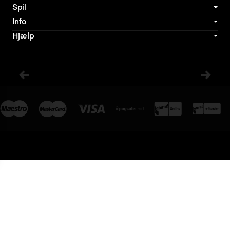
Spil
Info
Hjælp