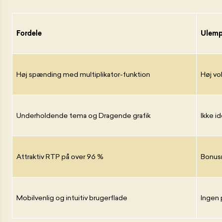
Fordele
Ulemp
Høj spænding med multiplikator-funktion
Høj vo
Underholdende tema og Dragende grafik
Ikke id
Attraktiv RTP på over 96 %
Bonusr
Mobilvenlig og intuitiv brugerflade
Ingen 