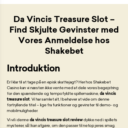
Da Vincis Treasure Slot –
Find Skjulte Gevinster med
Vores Anmeldelse hos
Shakebet
Introduktion
Er I klar til at tage på en episk skattejagt? Her hos Shakebet
Casino kan vi næsten ikke vente med at dele vores begejstring
for den spændende og tempofyldte spillemaskine,
da vincis
treasure slot
. Vi har samlet alt, I behøver at vide om denne
fortryllende titel – lige fra funktioner og gevinster til demo- og
mobilmuligheder.
Vi vil i denne
da vincis treasure slot review
dykke ned i spillets
mysterier, så I kan afgøre, om den passer til netop jeres smag.