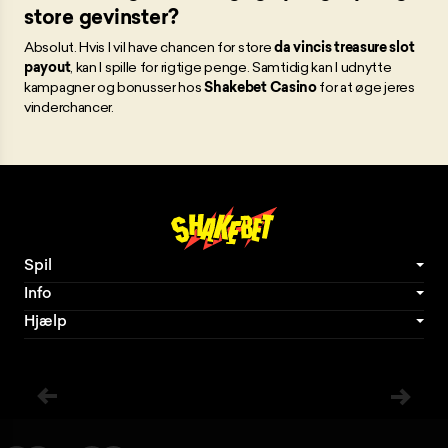
store gevinster?
Absolut. Hvis I vil have chancen for store
da vincis treasure slot
payout
, kan I spille for rigtige penge. Samtidig kan I udnytte
kampagner og bonusser hos
Shakebet Casino
for at øge jeres
vinderchancer.
Spil
Info
Hjælp