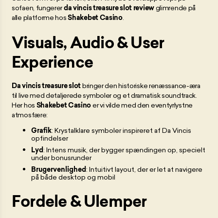
sofaen, fungerer
da vincis treasure slot review
glimrende på
alle platforme hos
Shakebet Casino
.
Visuals, Audio & User
Experience
Da vincis treasure slot
bringer den historiske renæssance-æra
til live med detaljerede symboler og et dramatisk soundtrack.
Her hos
Shakebet Casino
er vi vilde med den eventyrlystne
atmosfære:
Grafik
: Krystalklare symboler inspireret af Da Vincis
opfindelser
Lyd
: Intens musik, der bygger spændingen op, specielt
under bonusrunder
Brugervenlighed
: Intuitivt layout, der er let at navigere
på både desktop og mobil
Fordele & Ulemper