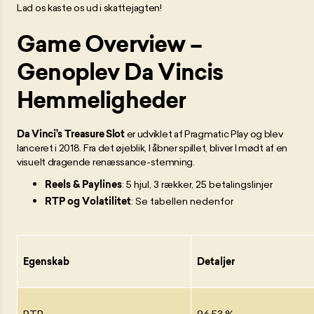
Lad os kaste os ud i skattejagten!
Game Overview –
Genoplev Da Vincis
Hemmeligheder
Da Vinci’s Treasure Slot
er udviklet af Pragmatic Play og blev
lanceret i 2018. Fra det øjeblik, I åbner spillet, bliver I mødt af en
visuelt dragende renæssance-stemning.
Reels & Paylines
: 5 hjul, 3 rækker, 25 betalingslinjer
RTP og Volatilitet
: Se tabellen nedenfor
Egenskab
Detaljer
RTP
96,53 %