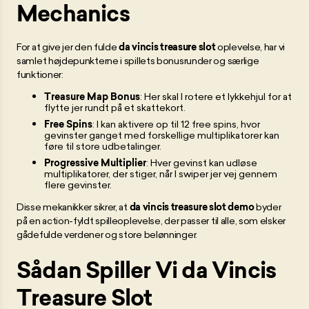
Mechanics
For at give jer den fulde
da vincis treasure slot
oplevelse, har vi
samlet højdepunkterne i spillets bonusrunder og særlige
funktioner:
Treasure Map Bonus
: Her skal I rotere et lykkehjul for at
flytte jer rundt på et skattekort.
Free Spins
: I kan aktivere op til 12 free spins, hvor
gevinster ganget med forskellige multiplikatorer kan
føre til store udbetalinger.
Progressive Multiplier
: Hver gevinst kan udløse
multiplikatorer, der stiger, når I swiper jer vej gennem
flere gevinster.
Disse mekanikker sikrer, at
da vincis treasure slot demo
byder
på en action-fyldt spilleoplevelse, der passer til alle, som elsker
gådefulde verdener og store belønninger.
Sådan Spiller Vi da Vincis
Treasure Slot