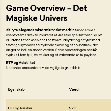
Game Overview – Det
Magiske Univers
I
fairytale legends mirror mirror slot machine
møder vi et
eventyrtema direkte inspireret af klassiske spejlhistorier. Spillet
er udviklet af en anerkendt softwareudbyder og er fyldt med
farverige symboler, fortryllende skove og et soundtrack, der
drager os ind i en anden verden. Selve opsætningen består
typisk af fem hjul, tre rækker og et varierende antal paylines.
RTP og Volatilitet
Nedenfor præsenterer vi de vigtigste grunddata:
Egenskab
Værdi
Hjul og Rækker
5 x 3