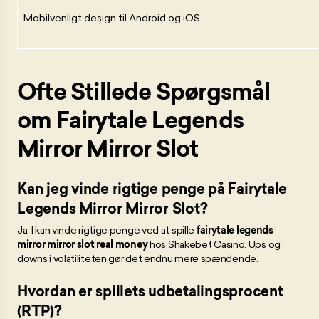
Mobilvenligt design til Android og iOS
Ofte Stillede Spørgsmål
om Fairytale Legends
Mirror Mirror Slot
Kan jeg vinde rigtige penge på Fairytale
Legends Mirror Mirror Slot?
Ja, I kan vinde rigtige penge ved at spille
fairytale legends
mirror mirror slot real money
hos Shakebet Casino. Ups og
downs i volatiliteten gør det endnu mere spændende.
Hvordan er spillets udbetalingsprocent
(RTP)?