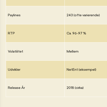
Paylines
243 (ofte varierende)
RTP
Ca. 96-97 %
Volatilitet
Mellem
Udvikler
NetEnt (eksempel)
Release År
2018 (cirka)