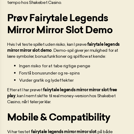
tempo hos Shakebet Casino.
Prøv Fairytale Legends
Mirror Mirror Slot Demo
Hvis I vil teste spillet uden risiko, kan I prøve
fairytale legends
mirror mirror slot demo
. Demo-spil giver jer mulighed for at
lære symboler, bonusfunktioner og spilflow at kende:
Ingen risiko for at tabe rigtige penge
Forstå bonusrunder og re-spins
Vurder grafik og lydeffekter
Efter at I har prøvet
fairytale legends mirror mirror slot free
play
, kan I nemt skifte til real money-version hos Shakebet
Casino, når I føler jer klar.
Mobile & Compatibility
Vi har testet
fairytale legends mirror mirror slot
på både