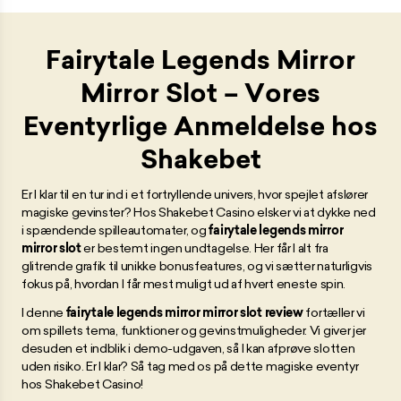
Fairytale Legends Mirror
Mirror Slot – Vores
Eventyrlige Anmeldelse hos
Shakebet
Er I klar til en tur ind i et fortryllende univers, hvor spejlet afslører
magiske gevinster? Hos Shakebet Casino elsker vi at dykke ned
i spændende spilleautomater, og
fairytale legends mirror
mirror slot
er bestemt ingen undtagelse. Her får I alt fra
glitrende grafik til unikke bonusfeatures, og vi sætter naturligvis
fokus på, hvordan I får mest muligt ud af hvert eneste spin.
I denne
fairytale legends mirror mirror slot review
fortæller vi
om spillets tema, funktioner og gevinstmuligheder. Vi giver jer
desuden et indblik i demo-udgaven, så I kan afprøve slotten
uden risiko. Er I klar? Så tag med os på dette magiske eventyr
hos Shakebet Casino!