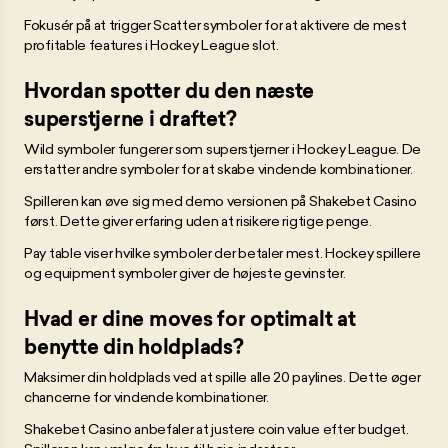
Fokusér på at trigger Scatter symboler for at aktivere de mest
profitable features i Hockey League slot.
Hvordan spotter du den næste
superstjerne i draftet?
Wild symboler fungerer som superstjerner i Hockey League. De
erstatter andre symboler for at skabe vindende kombinationer.
Spilleren kan øve sig med demo versionen på Shakebet Casino
først. Dette giver erfaring uden at risikere rigtige penge.
Pay table viser hvilke symboler der betaler mest. Hockey spillere
og equipment symboler giver de højeste gevinster.
Hvad er dine moves for optimalt at
benytte din holdplads?
Maksimer din holdplads ved at spille alle 20 paylines. Dette øger
chancerne for vindende kombinationer.
Shakebet Casino anbefaler at justere coin value efter budget.