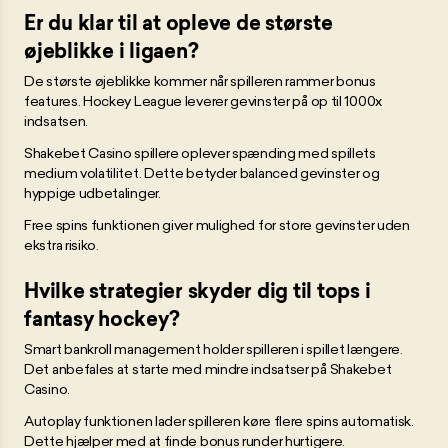
Er du klar til at opleve de største
øjeblikke i ligaen?
De største øjeblikke kommer når spilleren rammer bonus
features. Hockey League leverer gevinster på op til 1000x
indsatsen.
Shakebet Casino spillere oplever spænding med spillets
medium volatilitet. Dette betyder balanced gevinster og
hyppige udbetalinger.
Free spins funktionen giver mulighed for store gevinster uden
ekstra risiko.
Hvilke strategier skyder dig til tops i
fantasy hockey?
Smart bankroll management holder spilleren i spillet længere.
Det anbefales at starte med mindre indsatser på Shakebet
Casino.
Autoplay funktionen lader spilleren køre flere spins automatisk.
Dette hjælper med at finde bonus runder hurtigere.