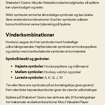
Shakebet Casino tilbyder fleksible indsatsmuligheder, så spillere
kan styre budget og risiko.
Wild-symboler erstatter almindelige symboler og kan skabe
flere vindende kombinationer. Scatter-symboler udløser
bonusfunktioner uanset placering på hjulene.
Vinderkombinationer
Hockey League slot har symboler med forskellige
udbetalingsværdier. Højtbetalende symboler er hockeyspillere
og udstyr, mens lavtbetalende symboler er kortværdier.
Symbolhierarki og gevinster:
Højeste symboler:
Hockeyspillere og målmænd
Mellem symboler:
Hockey-udstyr og pokal
Laveste symboler:
A, K, Q, J, 10
Tre eller flere ens symboler på en betalingslinje giver gevinst.
Fem identiske højværdisymboler giver de største udbetalinger.
Spillere på Shakebet Casino kan aktivere alle 20 betalingslinjer
for maksimale vinderkombinationer. Most Valuable Player