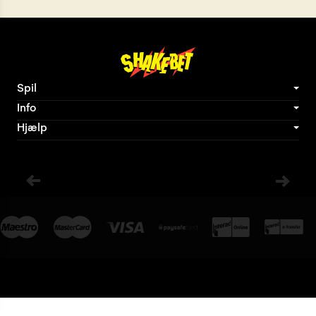
Spil
Info
Hjælp