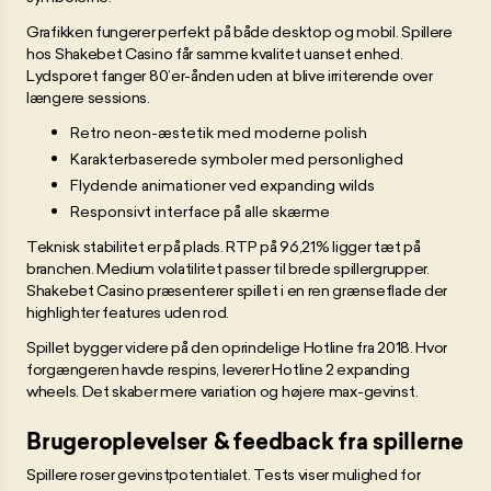
Grafikken fungerer perfekt på både desktop og mobil. Spillere
hos Shakebet Casino får samme kvalitet uanset enhed.
Lydsporet fanger 80’er-ånden uden at blive irriterende over
længere sessions.
Retro neon-æstetik med moderne polish
Karakterbaserede symboler med personlighed
Flydende animationer ved expanding wilds
Responsivt interface på alle skærme
Teknisk stabilitet er på plads. RTP på 96,21% ligger tæt på
branchen. Medium volatilitet passer til brede spillergrupper.
Shakebet Casino præsenterer spillet i en ren grænseflade der
highlighter features uden rod.
Spillet bygger videre på den oprindelige Hotline fra 2018. Hvor
forgængeren havde respins, leverer Hotline 2 expanding
wheels. Det skaber mere variation og højere max-gevinst.
Brugeroplevelser & feedback fra spillerne
Spillere roser gevinstpotentialet. Tests viser mulighed for