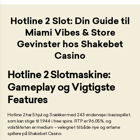
Hotline 2 Slot: Din Guide til
Miami Vibes & Store
Gevinster hos Shakebet
Casino
Hotline 2 Slotmaskine:
Gameplay og Vigtigste
Features
Hotline 2 har 5 hjul og 3 rækker med 243 vinderveje i basisspillet,
som kan stige til 1.944 i free spins. RTP er 96,05%, og
volatiliteten er medium – velegnet til både nye og erfarne
spillere på Shakebet Casino.