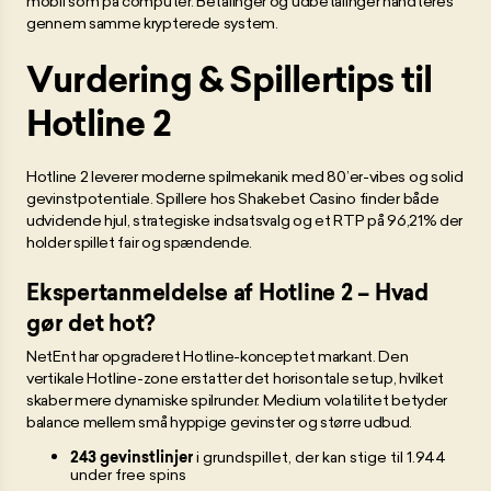
mobil som på computer. Betalinger og udbetalinger håndteres
gennem samme krypterede system.
Vurdering & Spillertips til
Hotline 2
Hotline 2 leverer moderne spilmekanik med 80’er-vibes og solid
gevinstpotentiale. Spillere hos Shakebet Casino finder både
udvidende hjul, strategiske indsatsvalg og et RTP på 96,21% der
holder spillet fair og spændende.
Ekspertanmeldelse af Hotline 2 – Hvad
gør det hot?
NetEnt har opgraderet Hotline-konceptet markant. Den
vertikale Hotline-zone erstatter det horisontale setup, hvilket
skaber mere dynamiske spilrunder. Medium volatilitet betyder
balance mellem små hyppige gevinster og større udbud.
243 gevinstlinjer
i grundspillet, der kan stige til 1.944
under free spins