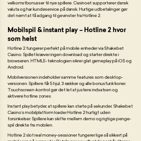
velkomstbonusser til nye spillere. Casinoet supporterer dansk
valuta og har kundeservice på dansk. Hurtige udbetalinger gør
det nemt at få adgang til gevinster fra Hotline 2.
Mobilspil & instant play – Hotline 2 hvor
som helst
Hotline 2 fungerer perfekt på mobile enheder via Shakebet
Casino. Spillet kræver ingen download og starter direkte i
browseren. HTML5-teknologien sikrer glat gameplay på iOS og
Android.
Mobilversionen indeholder samme features som desktop-
versionen. Spillere får 5 hjul, 3 rækker og alle bonusfunktioner.
Touchscreen-kontrol gør det let at justere indsatsen og
aktivere hotline zones.
Instant play betyder, at spillere kan starte på sekunder. Shakebet
Casino’s mobilplatform loader Hotline 2 hurtigt uden
forsinkelser. Spillere kan skifte mellem demo og rigtige penge-
spil direkte fra mobilen.
Hotline 2 slot real money-sessioner fungerer lige så sikkert på