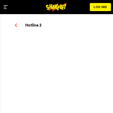
LOG IND
Hotline 2