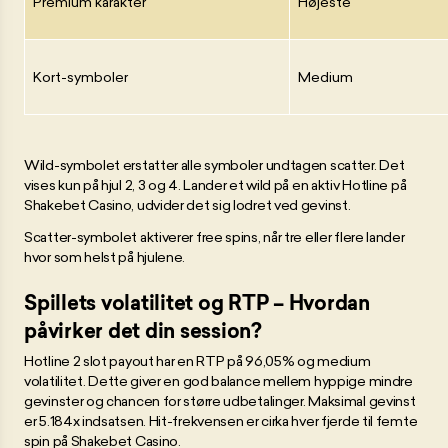
Premium karakter
Højeste
Kort-symboler
Medium
Wild-symbolet erstatter alle symboler undtagen scatter. Det
vises kun på hjul 2, 3 og 4. Lander et wild på en aktiv Hotline på
Shakebet Casino, udvider det sig lodret ved gevinst.
Scatter-symbolet aktiverer free spins, når tre eller flere lander
hvor som helst på hjulene.
Spillets volatilitet og RTP – Hvordan
påvirker det din session?
Hotline 2 slot payout har en RTP på 96,05% og medium
volatilitet. Dette giver en god balance mellem hyppige mindre
gevinster og chancen for større udbetalinger. Maksimal gevinst
er 5.184x indsatsen. Hit-frekvensen er cirka hver fjerde til femte
spin på Shakebet Casino.