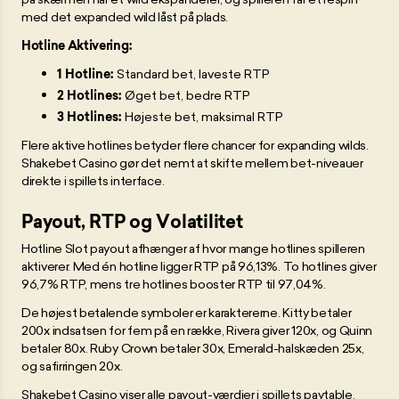
med det expanded wild låst på plads.
Hotline Aktivering:
1 Hotline:
Standard bet, laveste RTP
2 Hotlines:
Øget bet, bedre RTP
3 Hotlines:
Højeste bet, maksimal RTP
Flere aktive hotlines betyder flere chancer for expanding wilds.
Shakebet Casino gør det nemt at skifte mellem bet-niveauer
direkte i spillets interface.
Payout, RTP og Volatilitet
Hotline Slot payout afhænger af hvor mange hotlines spilleren
aktiverer. Med én hotline ligger RTP på 96,13%. To hotlines giver
96,7% RTP, mens tre hotlines booster RTP til 97,04%.
De højest betalende symboler er karaktererne. Kitty betaler
200x indsatsen for fem på en række, Rivera giver 120x, og Quinn
betaler 80x. Ruby Crown betaler 30x, Emerald-halskæden 25x,
og safirringen 20x.
Shakebet Casino viser alle payout-værdier i spillets paytable.