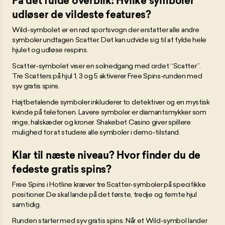
Få det fulde overblik: Hvilke symboler
udløser de vildeste features?
Wild-symbolet er en rød sportsvogn der erstatter alle andre
symboler undtagen Scatter. Det kan udvide sig til at fylde hele
hjulet og udløse respins.
Scatter-symbolet viser en solnedgang med ordet “Scatter”.
Tre Scatters på hjul 1, 3 og 5 aktiverer Free Spins-runden med
syv gratis spins.
Højtbetalende symboler inkluderer to detektiver og en mystisk
kvinde på telefonen. Lavere symboler er diamantsmykker som
ringe, halskæder og kroner. Shakebet Casino giver spillere
mulighed for at studere alle symboler i demo-tilstand.
Klar til næste niveau? Hvor finder du de
fedeste gratis spins?
Free Spins i Hotline kræver tre Scatter-symboler på specifikke
positioner. De skal lande på det første, tredje og femte hjul
samtidig.
Runden starter med syv gratis spins. Når et Wild-symbol lander