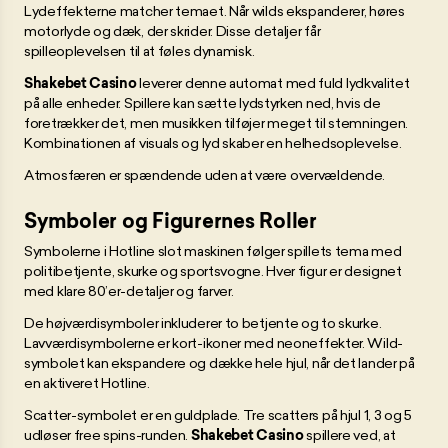
Lydeffekterne matcher temaet. Når wilds ekspanderer, høres
motorlyde og dæk, der skrider. Disse detaljer får
spilleoplevelsen til at føles dynamisk.
Shakebet Casino
leverer denne automat med fuld lydkvalitet
på alle enheder. Spillere kan sætte lydstyrken ned, hvis de
foretrækker det, men musikken tilføjer meget til stemningen.
Kombinationen af visuals og lyd skaber en helhedsoplevelse.
Atmosfæren er spændende uden at være overvældende.
Symboler og Figurernes Roller
Symbolerne i Hotline slot maskinen følger spillets tema med
politibetjente, skurke og sportsvogne. Hver figur er designet
med klare 80’er-detaljer og farver.
De højværdisymboler inkluderer to betjente og to skurke.
Lavværdisymbolerne er kort-ikoner med neoneffekter. Wild-
symbolet kan ekspandere og dække hele hjul, når det lander på
en aktiveret Hotline.
Scatter-symbolet er en guldplade. Tre scatters på hjul 1, 3 og 5
udløser free spins-runden.
Shakebet Casino
spillere ved, at