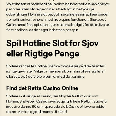
Volatiliteten er mellem til høj, hvilket betyder spillere kan opleve
perioder uden store gevinster efterfulgt af betydelige
udbetalinger. Hotline slot payout maksimeres når spillere bruger
tre hotlines kombineret med free spins funktionen. Shakebet
Casino anbefaler spillere at tjekke deres budget før de aktiverer
flere hotlines, da det øger indsatsen per spin.
Spil Hotline Slot for Sjov
eller Rigtige Penge
Spillere kan teste Hotline i demo-mode eller gå direkte efter
rigtige gevinster. Valget afhænger af, om man vil øve sig først
eller satse på de store præmier med det samme.
Find det Rette Casino Online
Spillere skal vælge et casino, der tilbyder NetEnt-spil som
Hotline. Shakebet Casino giver adgang til hele NetEnt’s udvalg,
inklusive denne 80’er-inspirerede slot. Casinoet leverer både
demo-version og real money-tilstand.