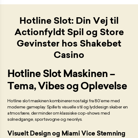
Hotline Slot: Din Vej til
Actionfyldt Spil og Store
Gevinster hos Shakebet
Casino
Hotline Slot Maskinen –
Tema, Vibes og Oplevelse
Hotline slot maskinen kombinerer nostalgi fra 80’erne med
moderne gameplay. Spillets visuelle stil og lyddesign skaber en
atmosfære, der minder om klassiske cop-shows med
solnedgange, sportsvogne og neonlys.
Visuelt Design og Miami Vice Stemning