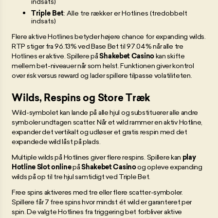
indsats)
Triple Bet
: Alle tre rækker er Hotlines (tredobbelt
indsats)
Flere aktive Hotlines betyder højere chance for expanding wilds.
RTP stiger fra 96.13% ved Base Bet til 97.04% når alle tre
Hotlines er aktive. Spillere på
Shakebet Casino
kan skifte
mellem bet-niveauer når som helst. Funktionen giver kontrol
over risk versus reward og lader spillere tilpasse volatiliteten.
Wilds, Respins og Store Træk
Wild-symbolet kan lande på alle hjul og substituerer alle andre
symboler undtagen scatter. Når et wild rammer en aktiv Hotline,
expander det vertikalt og udløser et gratis respin med det
expandede wild låst på plads.
Multiple wilds på Hotlines giver flere respins. Spillere kan
play
Hotline Slot online
på
Shakebet Casino
og opleve expanding
wilds på op til tre hjul samtidigt ved Triple Bet.
Free spins aktiveres med tre eller flere scatter-symboler.
Spillere får 7 free spins hvor mindst ét wild er garanteret per
spin. De valgte Hotlines fra triggering bet forbliver aktive