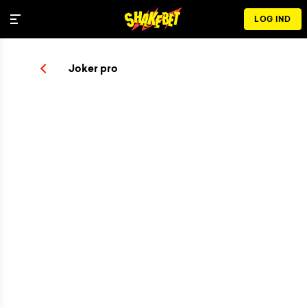
LOG IND
Joker pro