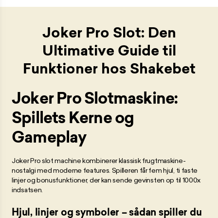
Joker Pro Slot: Den
Ultimative Guide til
Funktioner hos Shakebet
Joker Pro Slotmaskine:
Spillets Kerne og
Gameplay
Joker Pro slot machine kombinerer klassisk frugtmaskine-
nostalgi med moderne features. Spilleren får fem hjul, ti faste
linjer og bonusfunktioner, der kan sende gevinsten op til 1000x
indsatsen.
Hjul, linjer og symboler – sådan spiller du