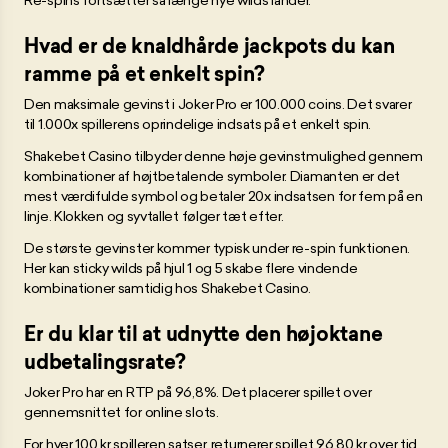
Hvad er de knaldhårde jackpots du kan
ramme på et enkelt spin?
Den maksimale gevinst i Joker Pro er 100.000 coins. Det svarer
til 1.000x spillerens oprindelige indsats på et enkelt spin.
Shakebet Casino tilbyder denne høje gevinstmulighed gennem
kombinationer af højtbetalende symboler. Diamanten er det
mest værdifulde symbol og betaler 20x indsatsen for fem på en
linje. Klokken og syvtallet følger tæt efter.
De største gevinster kommer typisk under re-spin funktionen.
Her kan sticky wilds på hjul 1 og 5 skabe flere vindende
kombinationer samtidig hos Shakebet Casino.
Er du klar til at udnytte den højoktane
udbetalingsrate?
Joker Pro har en RTP på 96,8%. Det placerer spillet over
gennemsnittet for online slots.
For hver 100 kr spilleren satser, returnerer spillet 96,80 kr over tid.