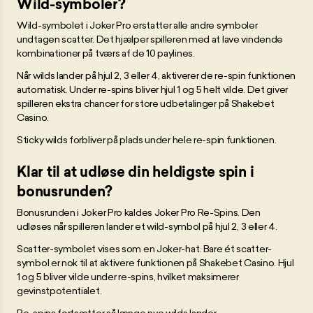
Wild-symboler?
Wild-symbolet i Joker Pro erstatter alle andre symboler
undtagen scatter. Det hjælper spilleren med at lave vindende
kombinationer på tværs af de 10 paylines.
Når wilds lander på hjul 2, 3 eller 4, aktiverer de re-spin funktionen
automatisk. Under re-spins bliver hjul 1 og 5 helt vilde. Det giver
spilleren ekstra chancer for store udbetalinger på Shakebet
Casino.
Sticky wilds forbliver på plads under hele re-spin funktionen.
Klar til at udløse din heldigste spin i
bonusrunden?
Bonusrunden i Joker Pro kaldes Joker Pro Re-Spins. Den
udløses når spilleren lander et wild-symbol på hjul 2, 3 eller 4.
Scatter-symbolet vises som en Joker-hat. Bare ét scatter-
symbol er nok til at aktivere funktionen på Shakebet Casino. Hjul
1 og 5 bliver vilde under re-spins, hvilket maksimerer
gevinstpotentialet.
Re-spins fortsætter så længe nye wilds lander.