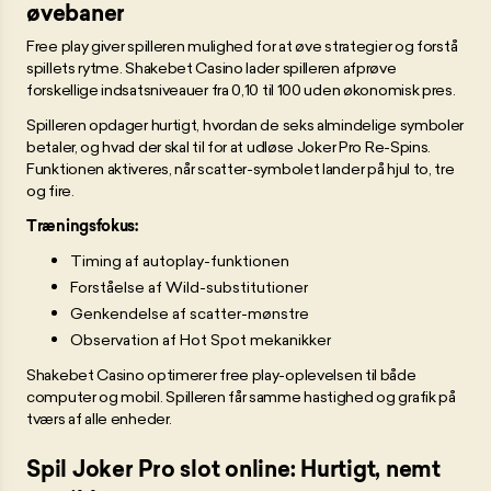
øvebaner
Free play giver spilleren mulighed for at øve strategier og forstå
spillets rytme. Shakebet Casino lader spilleren afprøve
forskellige indsatsniveauer fra 0,10 til 100 uden økonomisk pres.
Spilleren opdager hurtigt, hvordan de seks almindelige symboler
betaler, og hvad der skal til for at udløse Joker Pro Re-Spins.
Funktionen aktiveres, når scatter-symbolet lander på hjul to, tre
og fire.
Træningsfokus:
Timing af autoplay-funktionen
Forståelse af Wild-substitutioner
Genkendelse af scatter-mønstre
Observation af Hot Spot mekanikker
Shakebet Casino optimerer free play-oplevelsen til både
computer og mobil. Spilleren får samme hastighed og grafik på
tværs af alle enheder.
Spil Joker Pro slot online: Hurtigt, nemt