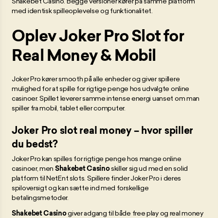
Shakebet Casino. Begge versioner kører på samme platform
med identisk spilleoplevelse og funktionalitet.
Oplev Joker Pro Slot for
Real Money & Mobil
Joker Pro kører smooth på alle enheder og giver spillere
mulighed for at spille for rigtige penge hos udvalgte online
casinoer. Spillet leverer samme intense energi uanset om man
spiller fra mobil, tablet eller computer.
Joker Pro slot real money – hvor spiller
du bedst?
Joker Pro kan spilles for rigtige penge hos mange online
casinoer, men
Shakebet Casino
skiller sig ud med en solid
platform til NetEnt slots. Spillere finder Joker Pro i deres
spiloversigt og kan sætte ind med forskellige
betalingsmetoder.
Shakebet Casino
giver adgang til både free play og real money