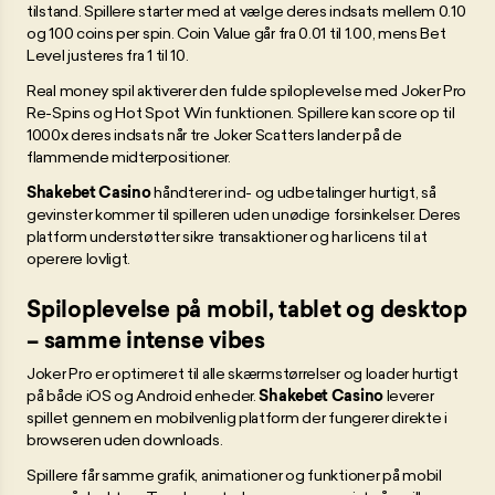
tilstand. Spillere starter med at vælge deres indsats mellem 0.10
og 100 coins per spin. Coin Value går fra 0.01 til 1.00, mens Bet
Level justeres fra 1 til 10.
Real money spil aktiverer den fulde spiloplevelse med Joker Pro
Re-Spins og Hot Spot Win funktionen. Spillere kan score op til
1000x deres indsats når tre Joker Scatters lander på de
flammende midterpositioner.
Shakebet Casino
håndterer ind- og udbetalinger hurtigt, så
gevinster kommer til spilleren uden unødige forsinkelser. Deres
platform understøtter sikre transaktioner og har licens til at
operere lovligt.
Spiloplevelse på mobil, tablet og desktop
– samme intense vibes
Joker Pro er optimeret til alle skærmstørrelser og loader hurtigt
på både iOS og Android enheder.
Shakebet Casino
leverer
spillet gennem en mobilvenlig platform der fungerer direkte i
browseren uden downloads.
Spillere får samme grafik, animationer og funktioner på mobil