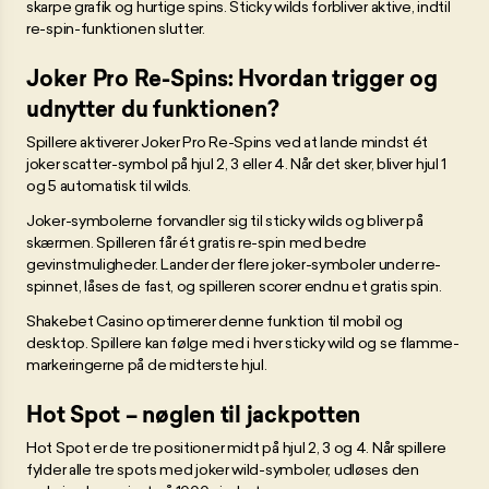
skarpe grafik og hurtige spins. Sticky wilds forbliver aktive, indtil
re-spin-funktionen slutter.
Joker Pro Re-Spins: Hvordan trigger og
udnytter du funktionen?
Spillere aktiverer Joker Pro Re-Spins ved at lande mindst ét
joker scatter-symbol på hjul 2, 3 eller 4. Når det sker, bliver hjul 1
og 5 automatisk til wilds.
Joker-symbolerne forvandler sig til sticky wilds og bliver på
skærmen. Spilleren får ét gratis re-spin med bedre
gevinstmuligheder. Lander der flere joker-symboler under re-
spinnet, låses de fast, og spilleren scorer endnu et gratis spin.
Shakebet Casino optimerer denne funktion til mobil og
desktop. Spillere kan følge med i hver sticky wild og se flamme-
markeringerne på de midterste hjul.
Hot Spot – nøglen til jackpotten
Hot Spot er de tre positioner midt på hjul 2, 3 og 4. Når spillere
fylder alle tre spots med joker wild-symboler, udløses den