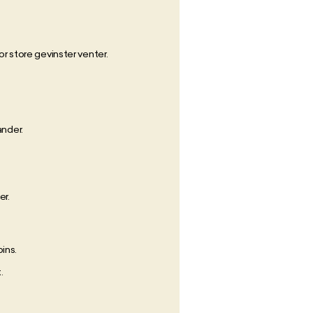
or store gevinster venter.
ander.
er.
pins.
.