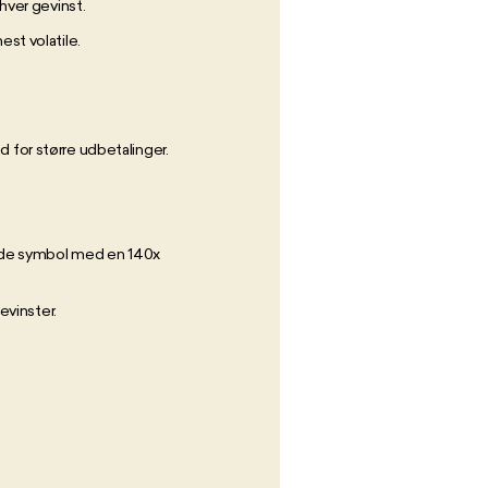
hver gevinst.
est volatile.
d for større udbetalinger.
ulde symbol med en 140x
evinster.