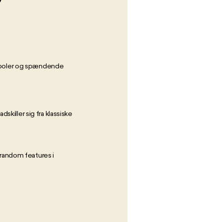
symboler og spændende
killer sig fra klassiske
 random features i