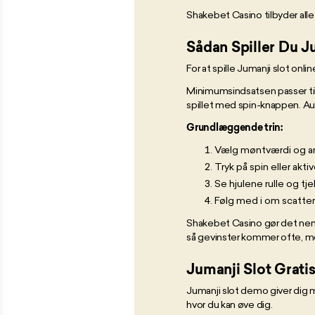
Shakebet Casino tilbyder all
Sådan Spiller Du J
For at spille Jumanji slot on
Minimumsindsatsen passer til
spillet med spin-knappen. Au
Grundlæggende trin:
Vælg møntværdi og ant
Tryk på spin eller akti
Se hjulene rulle og t
Følg med i om scatter
Shakebet Casino gør det nemt a
så gevinster kommer ofte, m
Jumanji Slot Grati
Jumanji slot demo giver dig m
hvor du kan øve dig.