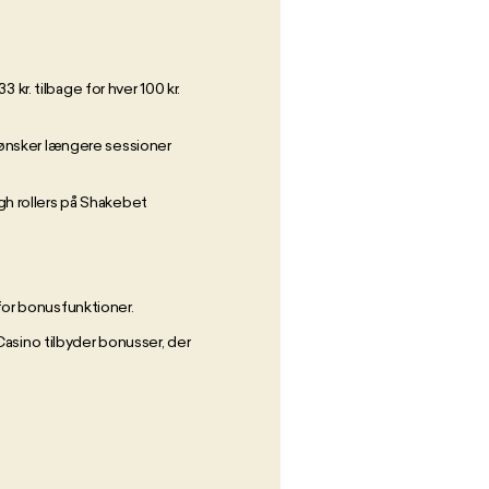
kr. tilbage for hver 100 kr.
er ønsker længere sessioner
igh rollers på Shakebet
 for bonusfunktioner.
Casino tilbyder bonusser, der