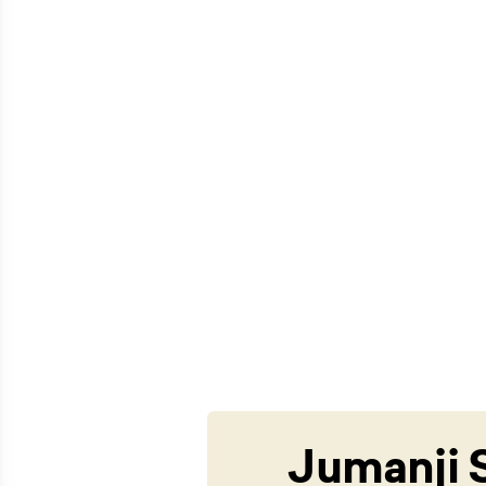
Jumanji S