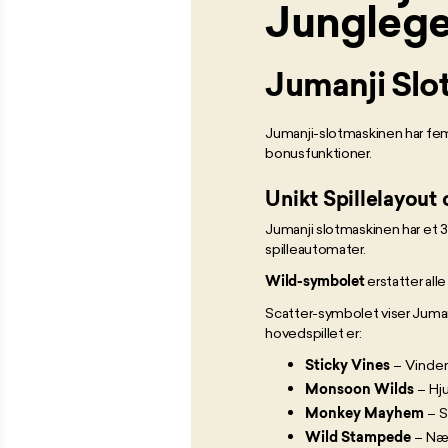
Junglege
Jumanji Slot
Jumanji-slotmaskinen har fem
bonusfunktioner.
Unikt Spillelayout
Jumanji slotmaskinen har et 3
spilleautomater.
Wild-symbolet
erstatter all
Scatter-symbolet viser Jumanj
hovedspillet er:
Sticky Vines
– Vinden
Monsoon Wilds
– Hju
Monkey Mayhem
– S
Wild Stampede
– Næs