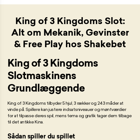
King of 3 Kingdoms Slot:
Alt om Mekanik, Gevinster
& Free Play hos Shakebet
King of 3 Kingdoms
Slotmaskinens
Grundlæggende
King of 3 Kingdoms tilbyder 5 hjul, 3 rækker og 243 måder at
vinde på. Spillere kan justere indsatsniveauer og møntværdier
for at tilpasse deres spil, mens tema og grafik tager dem tilbage
til det antikke Kina.
Sådan spiller du spillet