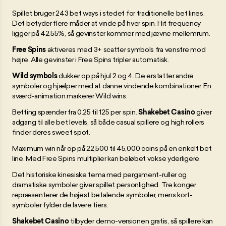
Spillet bruger 243 bet ways i stedet for traditionelle bet lines.
Det betyder flere måder at vinde på hver spin. Hit frequency
ligger på 42.55%, så gevinster kommer med jævne mellemrum.
Free Spins
aktiveres med 3+ scatter symbols fra venstre mod
højre. Alle gevinster i Free Spins tripler automatisk.
Wild symbols
dukker op på hjul 2 og 4. De erstatter andre
symboler og hjælper med at danne vindende kombinationer. En
sværd-animation markerer Wild wins.
Betting spænder fra 0.25 til 125 per spin.
Shakebet Casino
giver
adgang til alle bet levels, så både casual spillere og high rollers
finder deres sweet spot.
Maximum win når op på 22,500 til 45,000 coins på en enkelt bet
line. Med Free Spins multiplier kan beløbet vokse yderligere.
Det historiske kinesiske tema med pergament-ruller og
dramatiske symboler giver spillet personlighed. Tre konger
repræsenterer de højest betalende symboler, mens kort-
symboler fylder de lavere tiers.
Shakebet Casino
tilbyder demo-versionen gratis, så spillere kan