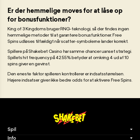
Er der hemmelige moves for at låse op
for bonusfunktioner?
King of 3 Kingdoms bruger RNG-teknologi, så der findes ingen
hemmelige metoder til at garantere bonusfunktioner. Free
Spins udløses tilfældigt når scatter-symbolerne lander korrekt.
Spillere på Shakebet Casino har samme chancer uanset strategi.
Spillets hit frequency på 42.55% betyder at omkring 4 ud af 10
spins giver en gevinst.
Den eneste faktor spilleren kontrollerer er indsatsstørrelsen.
Højere indsatser giver ikke bedre odds for at aktivere Free Spins.
Spil
Info