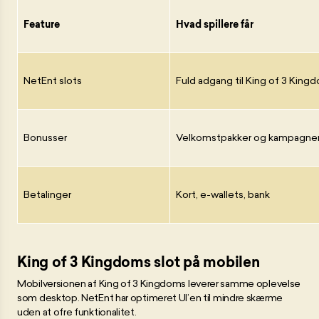
Feature
Hvad spillere får
NetEnt slots
Fuld adgang til King of 3 King
Bonusser
Velkomstpakker og kampagne
Betalinger
Kort, e-wallets, bank
King of 3 Kingdoms slot på mobilen
Mobilversionen af King of 3 Kingdoms leverer samme oplevelse
som desktop. NetEnt har optimeret UI’en til mindre skærme
uden at ofre funktionalitet.