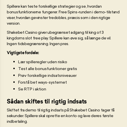
Spillere kan teste forskellige strategier og se, hvordan
bonusfunktionerne fungerer. Free Spins-runden i demo-tilstand
viser, hvordan gevinster tredobles, præcis som i den rigtige
version.
Shakebet Casino giver ubegrænset adgang til king of 3
kingdoms slot free play. Spillere kan øve sig, så længe de vil.
Ingen tidsbegrænsning. Ingen pres.
Vigtigste fordele:
Lær spilleregler uden risiko
Test alle bonusfunktioner gratis
Prøv forskellige indsatsniveauer
Forstå bet ways-systemet
Se RTP i aktion
Sådan skiftes til rigtig indsats
Skiftet fra demo til rigtig indsats på Shakebet Casino tager få
sekunder. Spillere skal oprette en konto og lave deres første
indbetaling.