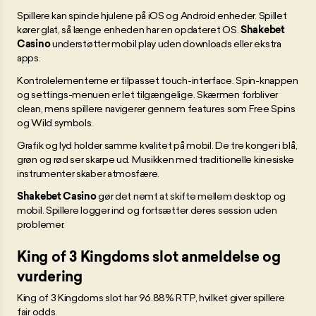
Spillere kan spinde hjulene på iOS og Android enheder. Spillet
kører glat, så længe enheden har en opdateret OS.
Shakebet
Casino
understøtter mobil play uden downloads eller ekstra
apps.
Kontrolelementerne er tilpasset touch-interface. Spin-knappen
og settings-menuen er let tilgængelige. Skærmen forbliver
clean, mens spillere navigerer gennem features som Free Spins
og Wild symbols.
Grafik og lyd holder samme kvalitet på mobil. De tre konger i blå,
grøn og rød ser skarpe ud. Musikken med traditionelle kinesiske
instrumenter skaber atmosfære.
Shakebet Casino
gør det nemt at skifte mellem desktop og
mobil. Spillere logger ind og fortsætter deres session uden
problemer.
King of 3 Kingdoms slot anmeldelse og
vurdering
King of 3 Kingdoms slot har 96.88% RTP, hvilket giver spillere
fair odds.