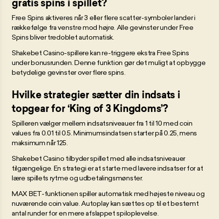
gratis spins i spillet?
Free Spins aktiveres når 3 eller flere scatter-symboler lander i
rækkefølge fra venstre mod højre. Alle gevinster under Free
Spins bliver tredoblet automatisk.
Shakebet Casino-spillere kan re-triggere ekstra Free Spins
under bonusrunden. Denne funktion gør det muligt at opbygge
betydelige gevinster over flere spins.
Hvilke strategier sætter din indsats i
topgear for ‘King of 3 Kingdoms’?
Spilleren vælger mellem indsatsniveauer fra 1 til 10 med coin
values fra 0.01 til 0.5. Minimumsindatsen starter på 0.25, mens
maksimum når 125.
Shakebet Casino tilbyder spillet med alle indsatsniveauer
tilgængelige. En strategi er at starte med lavere indsatser for at
lære spillets rytme og udbetalingsmønster.
MAX BET-funktionen spiller automatisk med højeste niveau og
nuværende coin value. Autoplay kan sættes op til et bestemt
antal runder for en mere afslappet spiloplevelse.