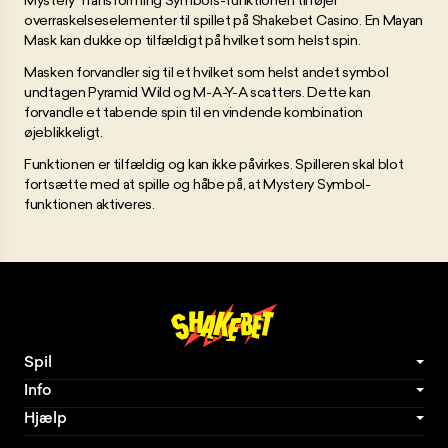
overraskelseselementer til spillet på Shakebet Casino. En Mayan
Mask kan dukke op tilfældigt på hvilket som helst spin.
Masken forvandler sig til et hvilket som helst andet symbol
undtagen Pyramid Wild og M-A-Y-A scatters. Dette kan
forvandle et tabende spin til en vindende kombination
øjeblikkeligt.
Funktionen er tilfældig og kan ikke påvirkes. Spilleren skal blot
fortsætte med at spille og håbe på, at Mystery Symbol-
funktionen aktiveres.
Spil
Info
Hjælp