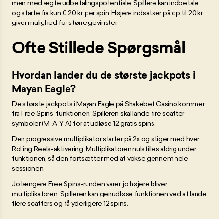
men med ægte udbetalingspotentiale. Spillere kan indbetale
og starte fra kun 0,20 kr. per spin. Højere indsatser på op til 20 kr.
giver mulighed for større gevinster.
Ofte Stillede Spørgsmål
Hvordan lander du de største jackpots i
Mayan Eagle?
De største jackpots i Mayan Eagle på Shakebet Casino kommer
fra Free Spins-funktionen. Spilleren skal lande fire scatter-
symboler (M-A-Y-A) for at udløse 12 gratis spins.
Den progressive multiplikator starter på 2x og stiger med hver
Rolling Reels-aktivering. Multiplikatoren nulstilles aldrig under
funktionen, så den fortsætter med at vokse gennem hele
sessionen.
Jo længere Free Spins-runden varer, jo højere bliver
multiplikatoren. Spilleren kan genudløse funktionen ved at lande
flere scatters og få yderligere 12 spins.