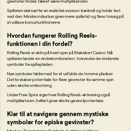
gevinster findes takket være multiplikatoren.
Spilleren skal sætte en realistisk session-bankroll og holde fast
ved den. Mindre indsatser giver mere spilletid og flere forsøg på
at udløse bonusfunktionerne.
Hvordan fungerer Rolling Reels-
funktionen i din fordel?
Rolling Reels er aktiv på hvert spin på Shakebet Casino. Når
spilleren lander en vinderkombination, forsvinder de vindende
symboler fra spillepladen.
Nye symboler falder ned for at udfylde de tomme pladser.
Dette skaber potentiale for flere gevinster fra samme spin
uden ekstra omkostning.
Under Free Spins øger hver Rolling Reels-aktivering også
multiplikatoren, hvilket giver ekstra gevinstpotentiale.
Klar til at navigere gennem mystiske
symboler for episke gevinster?
Mystery Transforming Symbols-funktionen tilføjer