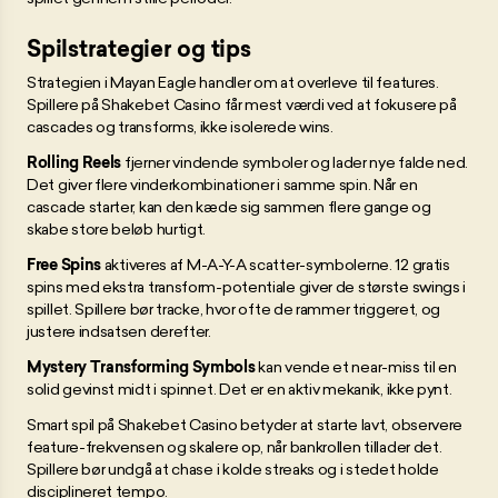
Spilstrategier og tips
Strategien i Mayan Eagle handler om at overleve til features.
Spillere på Shakebet Casino får mest værdi ved at fokusere på
cascades og transforms, ikke isolerede wins.
Rolling Reels
fjerner vindende symboler og lader nye falde ned.
Det giver flere vinderkombinationer i samme spin. Når en
cascade starter, kan den kæde sig sammen flere gange og
skabe store beløb hurtigt.
Free Spins
aktiveres af M-A-Y-A scatter-symbolerne. 12 gratis
spins med ekstra transform-potentiale giver de største swings i
spillet. Spillere bør tracke, hvor ofte de rammer triggeret, og
justere indsatsen derefter.
Mystery Transforming Symbols
kan vende et near-miss til en
solid gevinst midt i spinnet. Det er en aktiv mekanik, ikke pynt.
Smart spil på Shakebet Casino betyder at starte lavt, observere
feature-frekvensen og skalere op, når bankrollen tillader det.
Spillere bør undgå at chase i kolde streaks og i stedet holde
disciplineret tempo.