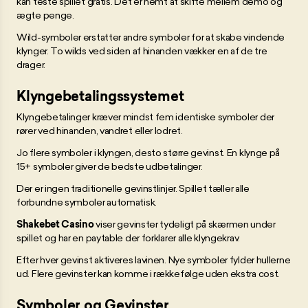
kan teste spillet gratis. Det er nemt at skifte mellem demo og
ægte penge.
Wild-symboler erstatter andre symboler for at skabe vindende
klynger. To wilds ved siden af hinanden vækker en af de tre
drager.
Klyngebetalingssystemet
Klyngebetalinger kræver mindst fem identiske symboler der
rører ved hinanden, vandret eller lodret.
Jo flere symboler i klyngen, desto større gevinst. En klynge på
15+ symboler giver de bedste udbetalinger.
Der er ingen traditionelle gevinstlinjer. Spillet tæller alle
forbundne symboler automatisk.
Shakebet Casino
viser gevinster tydeligt på skærmen under
spillet og har en paytable der forklarer alle klyngekrav.
Efter hver gevinst aktiveres lavinen. Nye symboler fylder hullerne
ud. Flere gevinster kan komme i rækkefølge uden ekstra cost.
Symboler og Gevinster