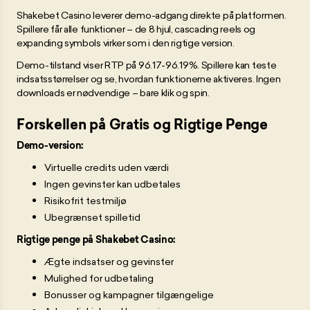
Shakebet Casino leverer demo-adgang direkte på platformen.
Spillere får alle funktioner – de 8 hjul, cascading reels og
expanding symbols virker som i den rigtige version.
Demo-tilstand viser RTP på 96.17-96.19%. Spillere kan teste
indsatsstørrelser og se, hvordan funktionerne aktiveres. Ingen
downloads er nødvendige – bare klik og spin.
Forskellen på Gratis og Rigtige Penge
Demo-version:
Virtuelle credits uden værdi
Ingen gevinster kan udbetales
Risikofrit testmiljø
Ubegrænset spilletid
Rigtige penge på Shakebet Casino:
Ægte indsatser og gevinster
Mulighed for udbetaling
Bonusser og kampagner tilgængelige