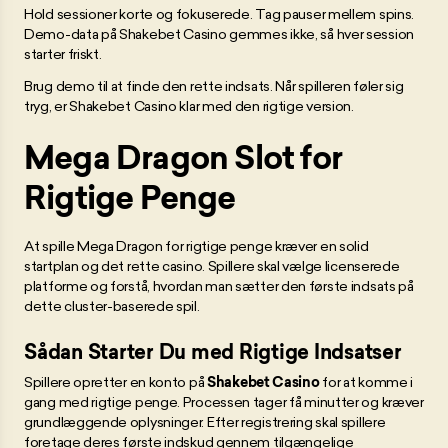
Hold sessioner korte og fokuserede. Tag pauser mellem spins.
Demo-data på Shakebet Casino gemmes ikke, så hver session
starter friskt.
Brug demo til at finde den rette indsats. Når spilleren føler sig
tryg, er Shakebet Casino klar med den rigtige version.
Mega Dragon Slot for
Rigtige Penge
At spille Mega Dragon for rigtige penge kræver en solid
startplan og det rette casino. Spillere skal vælge licenserede
platforme og forstå, hvordan man sætter den første indsats på
dette cluster-baserede spil.
Sådan Starter Du med Rigtige Indsatser
Spillere opretter en konto på
Shakebet Casino
for at komme i
gang med rigtige penge. Processen tager få minutter og kræver
grundlæggende oplysninger. Efter registrering skal spillere
foretage deres første indskud gennem tilgængelige