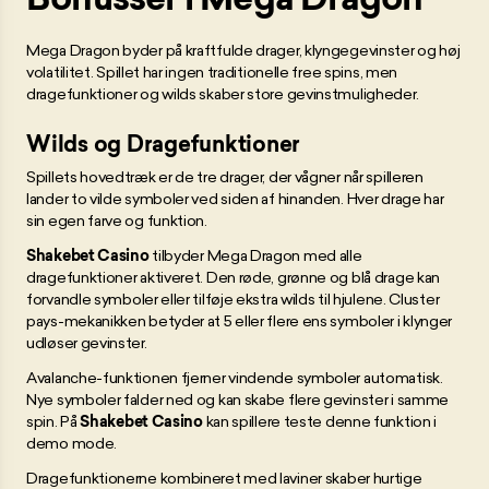
Mega Dragon byder på kraftfulde drager, klyngegevinster og høj
volatilitet. Spillet har ingen traditionelle free spins, men
dragefunktioner og wilds skaber store gevinstmuligheder.
Wilds og Dragefunktioner
Spillets hovedtræk er de tre drager, der vågner når spilleren
lander to vilde symboler ved siden af hinanden. Hver drage har
sin egen farve og funktion.
Shakebet Casino
tilbyder Mega Dragon med alle
dragefunktioner aktiveret. Den røde, grønne og blå drage kan
forvandle symboler eller tilføje ekstra wilds til hjulene. Cluster
pays-mekanikken betyder at 5 eller flere ens symboler i klynger
udløser gevinster.
Avalanche-funktionen fjerner vindende symboler automatisk.
Nye symboler falder ned og kan skabe flere gevinster i samme
spin. På
Shakebet Casino
kan spillere teste denne funktion i
demo mode.
Dragefunktionerne kombineret med laviner skaber hurtige