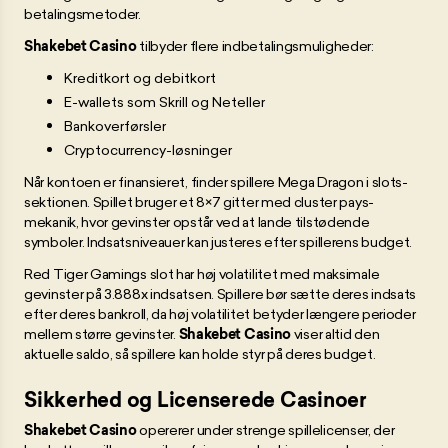
betalingsmetoder.
Shakebet Casino
tilbyder flere indbetalingsmuligheder:
Kreditkort og debitkort
E-wallets som Skrill og Neteller
Bankoverførsler
Cryptocurrency-løsninger
Når kontoen er finansieret, finder spillere Mega Dragon i slots-
sektionen. Spillet bruger et 8×7 gitter med cluster pays-
mekanik, hvor gevinster opstår ved at lande tilstødende
symboler. Indsatsniveauer kan justeres efter spillerens budget.
Red Tiger Gamings slot har høj volatilitet med maksimale
gevinster på 3.888x indsatsen. Spillere bør sætte deres indsats
efter deres bankroll, da høj volatilitet betyder længere perioder
mellem større gevinster.
Shakebet Casino
viser altid den
aktuelle saldo, så spillere kan holde styr på deres budget.
Sikkerhed og Licenserede Casinoer
Shakebet Casino
opererer under strenge spillelicenser, der