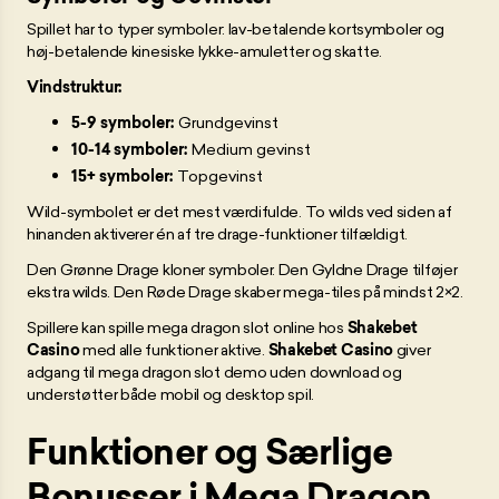
Spillet har to typer symboler: lav-betalende kortsymboler og
høj-betalende kinesiske lykke-amuletter og skatte.
Vindstruktur:
5-9 symboler:
Grundgevinst
10-14 symboler:
Medium gevinst
15+ symboler:
Topgevinst
Wild-symbolet er det mest værdifulde. To wilds ved siden af
hinanden aktiverer én af tre drage-funktioner tilfældigt.
Den Grønne Drage kloner symboler. Den Gyldne Drage tilføjer
ekstra wilds. Den Røde Drage skaber mega-tiles på mindst 2×2.
Spillere kan spille mega dragon slot online hos
Shakebet
Casino
med alle funktioner aktive.
Shakebet Casino
giver
adgang til mega dragon slot demo uden download og
understøtter både mobil og desktop spil.
Funktioner og Særlige
Bonusser i Mega Dragon