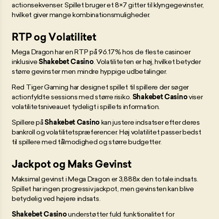
actionsekvenser. Spillet bruger et 8×7 gitter til klyngegevinster,
hvilket giver mange kombinationsmuligheder.
RTP og Volatilitet
Mega Dragon har en RTP på 96.17% hos de fleste casinoer
inklusive
Shakebet Casino
. Volatiliteten er høj, hvilket betyder
større gevinster men mindre hyppige udbetalinger.
Red Tiger Gaming har designet spillet til spillere der søger
actionfyldte sessions med større risiko.
Shakebet Casino
viser
volatilitetsniveauet tydeligt i spillets information.
Spillere på
Shakebet Casino
kan justere indsatser efter deres
bankroll og volatilitetspræferencer. Høj volatilitet passer bedst
til spillere med tålmodighed og større budgetter.
Jackpot og Maks Gevinst
Maksimal gevinst i Mega Dragon er 3,888x den totale indsats.
Spillet har ingen progressiv jackpot, men gevinsten kan blive
betydelig ved højere indsats.
Shakebet Casino
understøtter fuld funktionalitet for