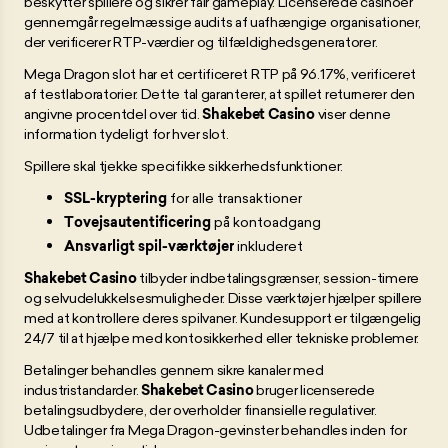
beskytter spillere og sikrer fair gameplay. Licenserede casinoer
gennemgår regelmæssige audits af uafhængige organisationer,
der verificerer RTP-værdier og tilfældighedsgeneratorer.
Mega Dragon slot har et certificeret RTP på 96.17%, verificeret
af testlaboratorier. Dette tal garanterer, at spillet returnerer den
angivne procentdel over tid.
Shakebet Casino
viser denne
information tydeligt for hver slot.
Spillere skal tjekke specifikke sikkerhedsfunktioner:
SSL-kryptering
for alle transaktioner
Tovejsautentificering
på kontoadgang
Ansvarligt spil-værktøjer
inkluderet
Shakebet Casino
tilbyder indbetalingsgrænser, session-timere
og selvudelukkelsesmuligheder. Disse værktøjer hjælper spillere
med at kontrollere deres spilvaner. Kundesupport er tilgængelig
24/7 til at hjælpe med kontosikkerhed eller tekniske problemer.
Betalinger behandles gennem sikre kanaler med
industristandarder.
Shakebet Casino
bruger licenserede
betalingsudbydere, der overholder finansielle regulativer.
Udbetalinger fra Mega Dragon-gevinster behandles inden for