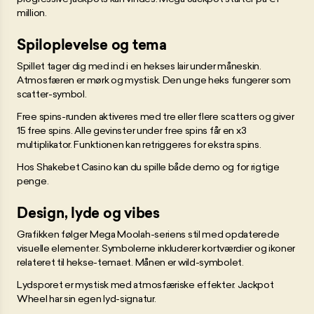
million.
Spiloplevelse og tema
Spillet tager dig med ind i en hekses lair under måneskin.
Atmosfæren er mørk og mystisk. Den unge heks fungerer som
scatter-symbol.
Free spins-runden aktiveres med tre eller flere scatters og giver
15 free spins. Alle gevinster under free spins får en x3
multiplikator. Funktionen kan retriggeres for ekstra spins.
Hos Shakebet Casino kan du spille både demo og for rigtige
penge.
Design, lyde og vibes
Grafikken følger Mega Moolah-seriens stil med opdaterede
visuelle elementer. Symbolerne inkluderer kortværdier og ikoner
relateret til hekse-temaet. Månen er wild-symbolet.
Lydsporet er mystisk med atmosfæriske effekter. Jackpot
Wheel har sin egen lyd-signatur.