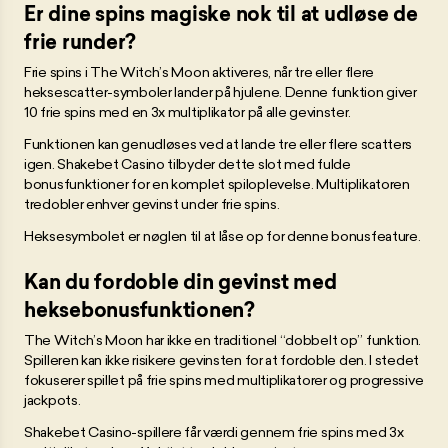
Er dine spins magiske nok til at udløse de
frie runder?
Frie spins i The Witch’s Moon aktiveres, når tre eller flere
heksescatter-symboler lander på hjulene. Denne funktion giver
10 frie spins med en 3x multiplikator på alle gevinster.
Funktionen kan genudløses ved at lande tre eller flere scatters
igen. Shakebet Casino tilbyder dette slot med fulde
bonusfunktioner for en komplet spiloplevelse. Multiplikatoren
tredobler enhver gevinst under frie spins.
Heksesymbolet er nøglen til at låse op for denne bonusfeature.
Kan du fordoble din gevinst med
heksebonusfunktionen?
The Witch’s Moon har ikke en traditionel “dobbelt op” funktion.
Spilleren kan ikke risikere gevinsten for at fordoble den. I stedet
fokuserer spillet på frie spins med multiplikatorer og progressive
jackpots.
Shakebet Casino-spillere får værdi gennem frie spins med 3x