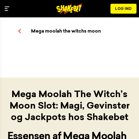
LOG IND
Mega moolah the witchs moon
Mega Moolah The Witch’s
Moon Slot: Magi, Gevinster
og Jackpots hos Shakebet
Essensen af Mega Moolah