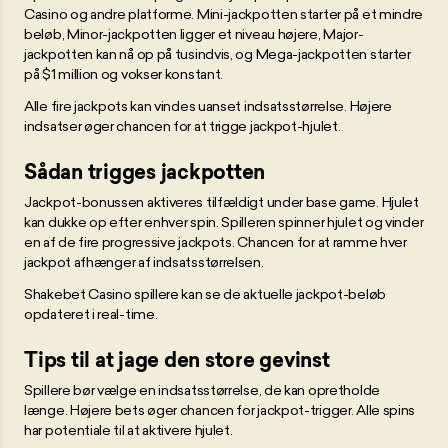
Casino og andre platforme. Mini-jackpotten starter på et mindre
beløb, Minor-jackpotten ligger et niveau højere, Major-
jackpotten kan nå op på tusindvis, og Mega-jackpotten starter
på $1 million og vokser konstant.
Alle fire jackpots kan vindes uanset indsatsstørrelse. Højere
indsatser øger chancen for at trigge jackpot-hjulet.
Sådan trigges jackpotten
Jackpot-bonussen aktiveres tilfældigt under base game. Hjulet
kan dukke op efter enhver spin. Spilleren spinner hjulet og vinder
en af de fire progressive jackpots. Chancen for at ramme hver
jackpot afhænger af indsatsstørrelsen.
Shakebet Casino spillere kan se de aktuelle jackpot-beløb
opdateret i real-time.
Tips til at jage den store gevinst
Spillere bør vælge en indsatsstørrelse, de kan opretholde
længe. Højere bets øger chancen for jackpot-trigger. Alle spins
har potentiale til at aktivere hjulet.