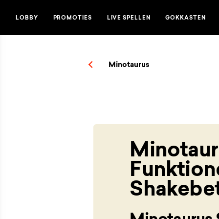
LOBBY
PROMOTIES
LIVE SPELLEN
GOKKASTEN
Minotaurus
Minotauru
Funktione
Shakebe
Minotaurus 