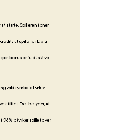
at starte. Spilleren åbner
dits at spille for. De ti
pin bonus er fuldt aktive.
ng wild symbolet virker.
latilitet. Det betyder, at
 96% påvirker spillet over