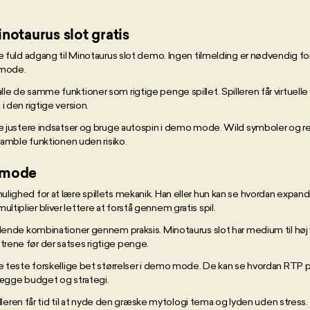
notaurus slot gratis
e fuld adgang til Minotaurus slot demo. Ingen tilmelding er nødvendig for 
 mode.
 de samme funktioner som rigtige penge spillet. Spilleren får virtuelle cre
i den rigtige version.
e justere indsatser og bruge autospin i demo mode. Wild symboler og res
 gamble funktionen uden risiko.
 mode
ighed for at lære spillets mekanik. Han eller hun kan se hvordan expandi
iplier bliver lettere at forstå gennem gratis spil.
dende kombinationer gennem praksis. Minotaurus slot har medium til høj vo
ene før der satses rigtige penge.
e teste forskellige bet størrelser i demo mode. De kan se hvordan RTP på
lægge budget og strategi.
pilleren får tid til at nyde den græske mytologi tema og lyden uden stress.