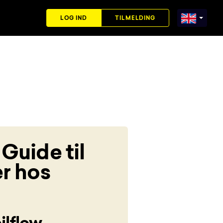
LOG IND
TILMELDING
Guide til
er hos
ilflow