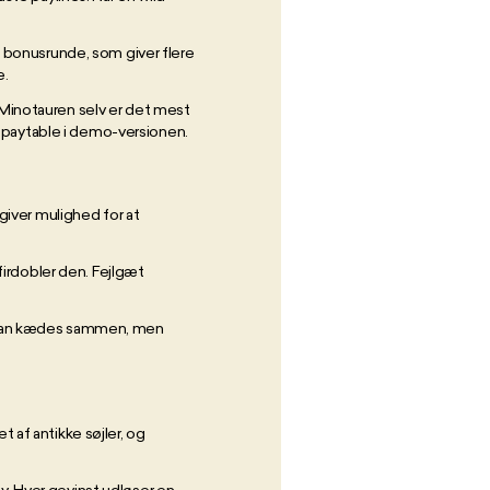
bonusrunde, som giver flere
e.
Minotauren selv er det mest
 paytable i demo-versionen.
iver mulighed for at
 firdobler den. Fejlgæt
s kan kædes sammen, men
af antikke søjler, og
. Hver gevinst udløser en