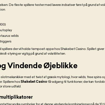
lsen. De fleste spillere tester med lavere indsatser først på grund af vo
tion.
100)
 autoplay
taurus wilds
triggers
l spillere der vil holde tempoet oppe hos Shakebet Casino. Spillet giver
oll-styring er vigtig på grund af volatiliteten.
og Vindende Øjeblikke
 slotmekanikker med et twist af græsk mytologi, hvor wilds, free spins og
. Spillere hos
Shakebet Casino
får adgang til funktioner, der kan fordob
r store udfald.
multiplikatorer
rstatter andre symboler for at danne vindende kombinationer på de 10 fas