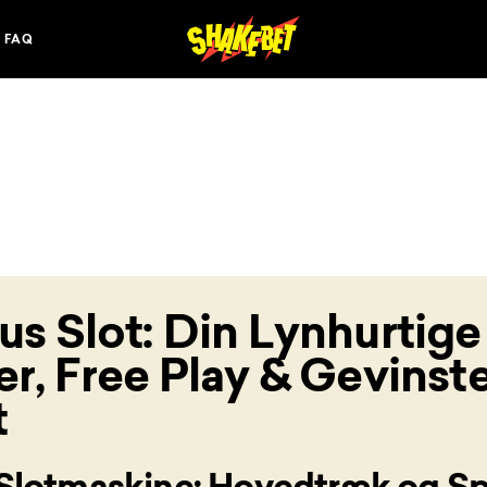
FAQ
s Slot: Din Lynhurtige 
r, Free Play & Gevinst
t
Slotmaskine: Hovedtræk og Sp