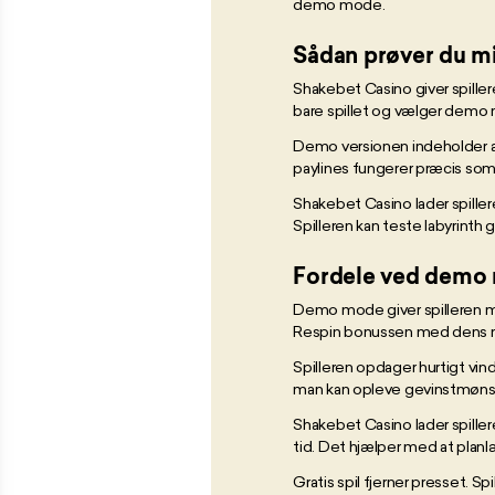
demo mode.
Sådan prøver du mi
Shakebet Casino giver spiller
bare spillet og vælger demo
Demo versionen indeholder alle
paylines fungerer præcis som 
Shakebet Casino lader spiller
Spilleren kan teste labyrinth
Fordele ved demo
Demo mode giver spilleren mul
Respin bonussen med dens mult
Spilleren opdager hurtigt vin
man kan opleve gevinstmønstr
Shakebet Casino lader spiller
tid. Det hjælper med at plan
Gratis spil fjerner presset. S