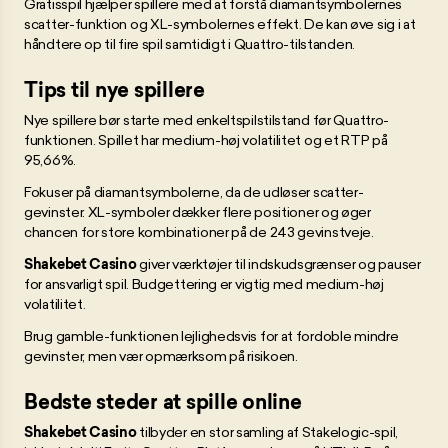
Gratisspil hjælper spillere med at forstå diamantsymbolernes
scatter-funktion og XL-symbolernes effekt. De kan øve sig i at
håndtere op til fire spil samtidigt i Quattro-tilstanden.
Tips til nye spillere
Nye spillere bør starte med enkeltspilstilstand før Quattro-
funktionen. Spillet har medium-høj volatilitet og et RTP på
95,66%.
Fokuser på diamantsymbolerne, da de udløser scatter-
gevinster. XL-symboler dækker flere positioner og øger
chancen for store kombinationer på de 243 gevinstveje.
Shakebet Casino
giver værktøjer til indskudsgrænser og pauser
for ansvarligt spil. Budgettering er vigtig med medium-høj
volatilitet.
Brug gamble-funktionen lejlighedsvis for at fordoble mindre
gevinster, men vær opmærksom på risikoen.
Bedste steder at spille online
Shakebet Casino
tilbyder en stor samling af Stakelogic-spil,