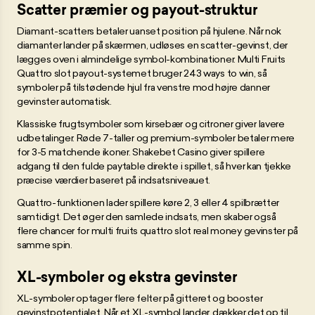
Scatter præmier og payout-struktur
Diamant-scatters betaler uanset position på hjulene. Når nok
diamanter lander på skærmen, udløses en scatter-gevinst, der
lægges oven i almindelige symbol-kombinationer. Multi Fruits
Quattro slot payout-systemet bruger 243 ways to win, så
symboler på tilstødende hjul fra venstre mod højre danner
gevinster automatisk.
Klassiske frugtsymboler som kirsebær og citroner giver lavere
udbetalinger. Røde 7-taller og premium-symboler betaler mere
for 3-5 matchende ikoner. Shakebet Casino giver spillere
adgang til den fulde paytable direkte i spillet, så hver kan tjekke
præcise værdier baseret på indsatsniveauet.
Quattro-funktionen lader spillere køre 2, 3 eller 4 spilbrætter
samtidigt. Det øger den samlede indsats, men skaber også
flere chancer for multi fruits quattro slot real money gevinster på
samme spin.
XL-symboler og ekstra gevinster
XL-symboler optager flere felter på gitteret og booster
gevinstpotentialet. Når et XL-symbol lander, dækker det op til