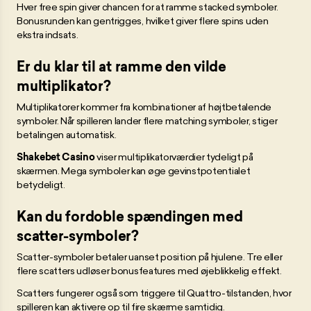
Hver free spin giver chancen for at ramme stacked symboler.
Bonusrunden kan gentrigges, hvilket giver flere spins uden
ekstra indsats.
Er du klar til at ramme den vilde
multiplikator?
Multiplikatorer kommer fra kombinationer af højtbetalende
symboler. Når spilleren lander flere matching symboler, stiger
betalingen automatisk.
Shakebet Casino
viser multiplikatorværdier tydeligt på
skærmen. Mega symboler kan øge gevinstpotentialet
betydeligt.
Kan du fordoble spændingen med
scatter-symboler?
Scatter-symboler betaler uanset position på hjulene. Tre eller
flere scatters udløser bonusfeatures med øjeblikkelig effekt.
Scatters fungerer også som triggere til Quattro-tilstanden, hvor
spilleren kan aktivere op til fire skærme samtidig.