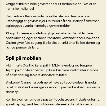
vælge at risikere hele gevinsten for at fordoble den. Det er en
høj-risiko mulighed.
Diamant-scatter symbolerne udbetaler scatter-gevinster
uafhængigt af gevinstlinjer. De tæller når nok lander på skærmen
og lægges oveni almindelige gevinstmåder.
XL-symbolerne er spillets vigtigste mekanik. De fylder flere
positioner og øger chancen for større kombinationer. Shakebet
Casino giver fuld adgang til alle disse funktioner i både demo og
rigtige penge-tilstand.
Spil på mobilen
Multi Fruits Quattro kører på HTML5-teknologi og fungerer
fejlfrit på mobile enheder. Spillere kan nyde 243 måder at vinde
på telefoner og tablets uden kvalitetstab.
Shakebet Casino har optimeret hele spilleoplevelsen til mobil.
Quattro-tilstand virker lige så smooth på mindre skærme som på
desktop.
Kontrolelementerne er tilpasset touchscreens. Indsatsjustering,
spin-knap og gamble-funktion er placeret intuitivt for nem