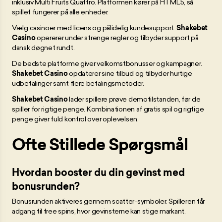
inklusiv Multi Fruits Quattro. Platformen kører på HTML5, så
spillet fungerer på alle enheder.
Vælg casinoer med licens og pålidelig kundesupport.
Shakebet
Casino
opererer under strenge regler og tilbyder support på
dansk døgnet rundt.
De bedste platforme giver velkomstbonusser og kampagner.
Shakebet Casino
opdaterer sine tilbud og tilbyder hurtige
udbetalinger samt flere betalingsmetoder.
Shakebet Casino
lader spillere prøve demotilstanden, før de
spiller for rigtige penge. Kombinationen af gratis spil og rigtige
penge giver fuld kontrol over oplevelsen.
Ofte Stillede Spørgsmål
Hvordan booster du din gevinst med
bonusrunden?
Bonusrunden aktiveres gennem scatter-symboler. Spilleren får
adgang til free spins, hvor gevinsterne kan stige markant.