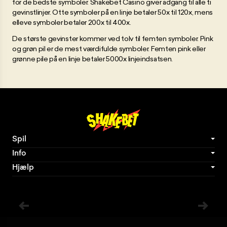
for de bedste symboler. Shakebet Casino giver adgang til alle ti
gevinstlinjer. Otte symboler på en linje betaler 50x til 120x, mens
elleve symboler betaler 200x til 400x.
De største gevinster kommer ved tolv til femten symboler. Pink
og grøn pil er de mest værdifulde symboler. Femten pink eller
grønne pile på en linje betaler 5000x linjeindsatsen.
Spil
Info
Hjælp