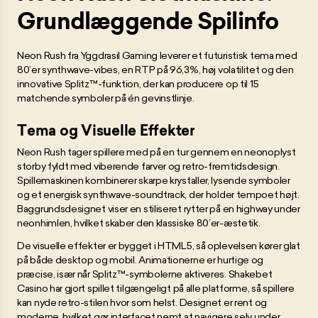
Grundlæggende Spilinfo
Neon Rush fra Yggdrasil Gaming leverer et futuristisk tema med
80’er synthwave-vibes, en RTP på 96,3%, høj volatilitet og den
innovative Splitz™-funktion, der kan producere op til 15
matchende symboler på én gevinstlinje.
Tema og Visuelle Effekter
Neon Rush tager spillere med på en tur gennem en neonoplyst
storby fyldt med viberende farver og retro-fremtidsdesign.
Spillemaskinen kombinerer skarpe krystaller, lysende symboler
og et energisk synthwave-soundtrack, der holder tempoet højt.
Baggrundsdesignet viser en stiliseret rytter på en highway under
neonhimlen, hvilket skaber den klassiske 80’er-æstetik.
De visuelle effekter er bygget i HTML5, så oplevelsen kører glat
på både desktop og mobil. Animationerne er hurtige og
præcise, især når Splitz™-symbolerne aktiveres. Shakebet
Casino har gjort spillet tilgængeligt på alle platforme, så spillere
kan nyde retro-stilen hvor som helst. Designet er rent og
moderne, hvilket gør interfacet nemt at navigere selv under