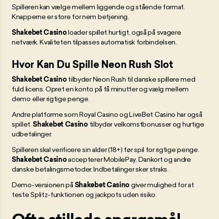
Spilleren kan vælge mellem liggende og stående format.
Knapperne er store for nem betjening.
Shakebet Casino
loader spillet hurtigt, også på svagere
netværk. Kvaliteten tilpasses automatisk forbindelsen.
Hvor Kan Du Spille Neon Rush Slot
Shakebet Casino
tilbyder Neon Rush til danske spillere med
fuld licens. Opret en konto på få minutter og vælg mellem
demo eller rigtige penge.
Andre platforme som Royal Casino og LiveBet Casino har også
spillet.
Shakebet Casino
tilbyder velkomstbonusser og hurtige
udbetalinger.
Spilleren skal verificere sin alder (18+) før spil for rigtige penge.
Shakebet Casino
accepterer MobilePay, Dankort og andre
danske betalingsmetoder. Indbetalinger sker straks.
Demo-versionen på
Shakebet Casino
giver mulighed for at
teste Splitz-funktionen og jackpots uden risiko.