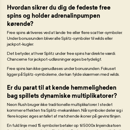
Hvordan sikrer du dig de fedeste free
spins og holder adrenalinpumpen
kørende?
Free spins aktiveres ved at lande tre eller flere scatter-symboler.
Under bonusrunden bliver alle Splitz-symboler til wilds eller
jackpot-kugler.
Det betyder, at hver Splitz under free spins har direkte værdi.
Chancerne for jackpot-udløsninger øges betydeligt.
Free spins kan ikke genudløses under bonusrunden. Fokuset
ligger på Splitz-symbolerne, der kan fylde skærmen med wilds.
Er du parat til at kende hemmeligheden
bag spillets dynamiske multiplikatorer?
Neon Rush bruger ikke traditionelle multiplikatorer. I stedet
kommer effekten fra Splitz-mekanikken. Når symboler deler sig i
flere kopier, øges antallet af matchende ikoner på gevinstlinjen.
En fuld linje med 15 symboler betaler op til 5000x linjeindsatsen