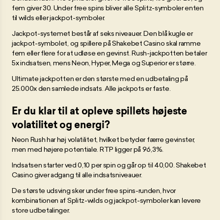
fem giver 30. Under free spins bliver alle Splitz-symboler enten
til wilds eller jackpot-symboler.
Jackpot-systemet består af seks niveauer. Den blå kugle er
jackpot-symbolet, og spillere på Shakebet Casino skal ramme
fem eller flere for at udløse en gevinst. Rush-jackpotten betaler
5x indsatsen, mens Neon, Hyper, Mega og Superior er større.
Ultimate jackpotten er den største med en udbetaling på
25.000x den samlede indsats. Alle jackpots er faste.
Er du klar til at opleve spillets højeste
volatilitet og energi?
Neon Rush har høj volatilitet, hvilket betyder færre gevinster,
men med højere potentiale. RTP ligger på 96,3%.
Indsatsen starter ved 0,10 per spin og går op til 40,00. Shakebet
Casino giver adgang til alle indsatsniveauer.
De største udsving sker under free spins-runden, hvor
kombinationen af Splitz-wilds og jackpot-symboler kan levere
store udbetalinger.