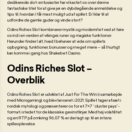
dedikerede slot-entusiaster har vi kastet os over denne
fantastiske titel for at give jer en dybdegående anmeldelse og
tips til, hvordan I får mest muligt ud af spillet. Er I klar til at
udfordre de gamle guder og vinde stort?
Odins Riches Slot kombinerer mystik og modernitet ved at føre
os ind i en verden af vikinger, runer og magiske funktioner.
Herunder finder I alt, hvad I behøver at vide om spillets
opbygning, funktioner, bonusser og meget mere – så I hurtigt
kan komme i gang hos Shakebet Casino.
Odins Riches Slot –
Overblik
Odins Riches Slot er udviklet af Just For The Win (i samarbejde
med Microgaming) og blev lanceret i 2021. Spillet tager afsæt i
nordisk mytologi og præsenterer os for et 7×7 “cluster pays”-
format i stedet for de klassiske gevinstlinjer. Med høj volatilitet
og en RTP på omkring 96,07 % er der lagt op til en intens
spilleoplevelse.