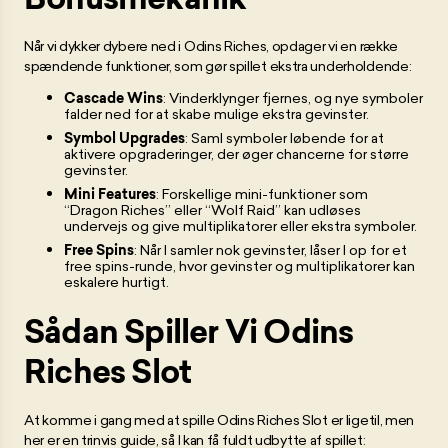
Når vi dykker dybere ned i Odins Riches, opdager vi en række
spændende funktioner, som gør spillet ekstra underholdende:
Cascade Wins
: Vinderklynger fjernes, og nye symboler
falder ned for at skabe mulige ekstra gevinster.
Symbol Upgrades
: Saml symboler løbende for at
aktivere opgraderinger, der øger chancerne for større
gevinster.
Mini Features
: Forskellige mini-funktioner som
“Dragon Riches” eller “Wolf Raid” kan udløses
undervejs og give multiplikatorer eller ekstra symboler.
Free Spins
: Når I samler nok gevinster, låser I op for et
free spins-runde, hvor gevinster og multiplikatorer kan
eskalere hurtigt.
Sådan Spiller Vi Odins
Riches Slot
At komme i gang med at spille Odins Riches Slot er ligetil, men
her er en trinvis guide, så I kan få fuldt udbytte af spillet: