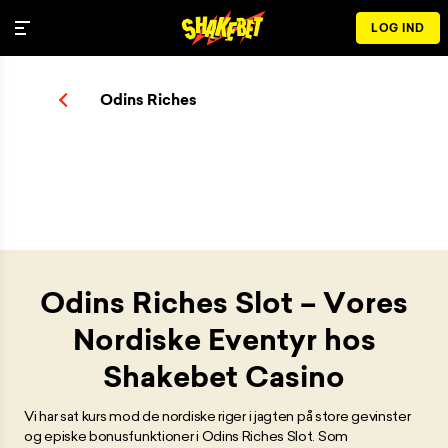
LOG IND
Odins Riches
Odins Riches Slot – Vores
Nordiske Eventyr hos
Shakebet Casino
Vi har sat kurs mod de nordiske riger i jagten på store gevinster
og episke bonusfunktioner i Odins Riches Slot. Som