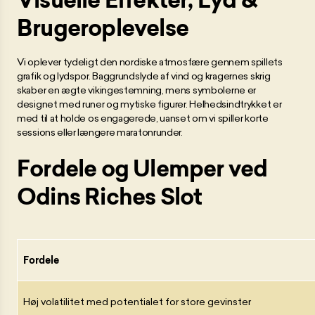
Brugeroplevelse
Vi oplever tydeligt den nordiske atmosfære gennem spillets
grafik og lydspor. Baggrundslyde af vind og kragernes skrig
skaber en ægte vikingestemning, mens symbolerne er
designet med runer og mytiske figurer. Helhedsindtrykket er
med til at holde os engagerede, uanset om vi spiller korte
sessions eller længere maratonrunder.
Fordele og Ulemper ved
Odins Riches Slot
Fordele
Høj volatilitet med potentialet for store gevinster