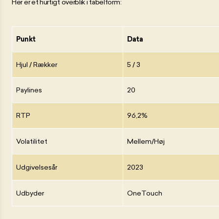
Her er et hurtigt overblik i tabelform:
Punkt
Data
Hjul / Rækker
5 / 3
Paylines
20
RTP
96,2%
Volatilitet
Mellem/Høj
Udgivelsesår
2023
Udbyder
OneTouch