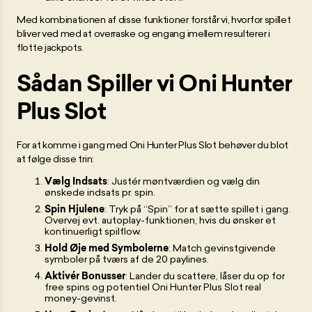
Med kombinationen af disse funktioner forstår vi, hvorfor spillet
bliver ved med at overraske og engang imellem resulterer i
flotte jackpots.
Sådan Spiller vi Oni Hunter
Plus Slot
For at komme i gang med Oni Hunter Plus Slot behøver du blot
at følge disse trin:
Vælg Indsats
: Justér møntværdien og vælg din
ønskede indsats pr. spin.
Spin Hjulene
: Tryk på “Spin” for at sætte spillet i gang.
Overvej evt. autoplay-funktionen, hvis du ønsker et
kontinuerligt spilflow.
Hold Øje med Symbolerne
: Match gevinstgivende
symboler på tværs af de 20 paylines.
Aktivér Bonusser
: Lander du scattere, låser du op for
free spins og potentiel Oni Hunter Plus Slot real
money-gevinst.