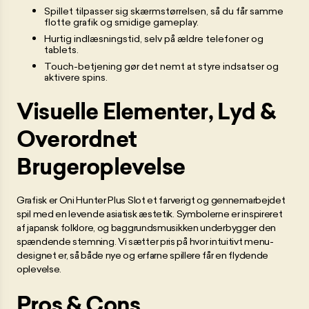
Spillet tilpasser sig skærmstørrelsen, så du får samme
flotte grafik og smidige gameplay.
Hurtig indlæsningstid, selv på ældre telefoner og
tablets.
Touch-betjening gør det nemt at styre indsatser og
aktivere spins.
Visuelle Elementer, Lyd &
Overordnet
Brugeroplevelse
Grafisk er Oni Hunter Plus Slot et farverigt og gennemarbejdet
spil med en levende asiatisk æstetik. Symbolerne er inspireret
af japansk folklore, og baggrundsmusikken underbygger den
spændende stemning. Vi sætter pris på hvor intuitivt menu-
designet er, så både nye og erfarne spillere får en flydende
oplevelse.
Pros & Cons