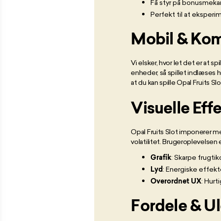
Få styr på bonusmekan
Perfekt til at eksper
Mobil & Kom
Vi elsker, hvor let det er at 
enheder, så spillet indlæses hu
at du kan spille Opal Fruits Sl
Visuelle Eff
Opal Fruits Slot imponerer me
volatilitet. Brugeroplevelsen e
Grafik
: Skarpe frugt
Lyd
: Energiske effekt
Overordnet UX
: Hurt
Fordele & U