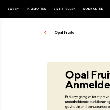
LOBBY
PROMOTIES
LIVE SPELLEN
GOKKASTEN
Opal Fruits
Opal Fru
Anmeldel
Er du nysgerrig efter at prøv
underholdende funktioner og i
gevinstlinjer til bonusrunder 