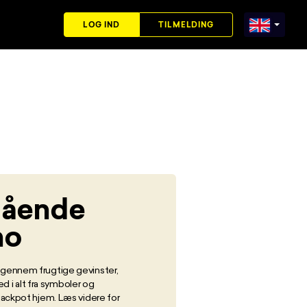
LOG IND
TILMELDING
gående
no
e gennem frugtige gevinster,
d i alt fra symboler og
 jackpot hjem. Læs videre for