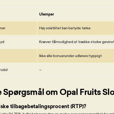
Ulemper
ner
Høj volatilitet kan betyde tørke
lyd
Kræver tålmodighed at trække storke gevins
Ikke alle bonusrunder udløses hyppigt
mobil
–
e Spørgsmål om Opal Fruits Slo
iske tilbagebetalingsprocent (RTP)?
å cirka 96.75%, hvilket placerer den en anelse over gennemsnittet for onl