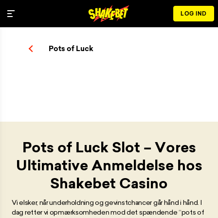
LOG IND
Pots of Luck
Pots of Luck Slot – Vores
Ultimative Anmeldelse hos
Shakebet Casino
Vi elsker, når underholdning og gevinstchancer går hånd i hånd. I
dag retter vi opmærksomheden mod det spændende “pots of