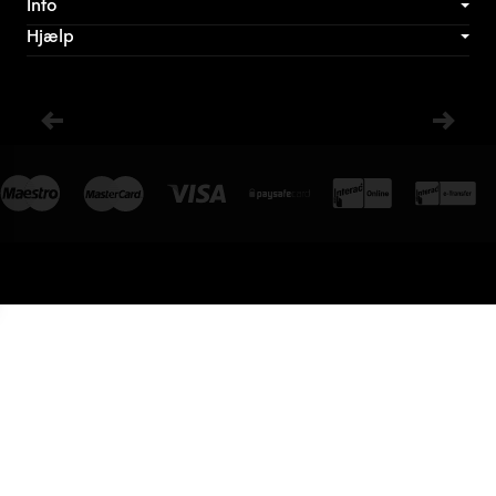
Info
Hjælp