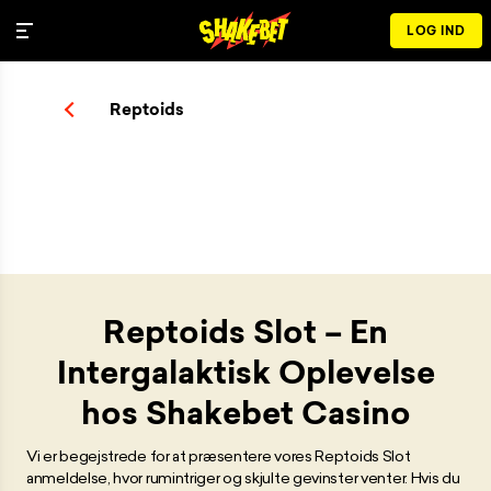
LOG IND
Reptoids
Reptoids Slot – En
Intergalaktisk Oplevelse
hos Shakebet Casino
Vi er begejstrede for at præsentere vores Reptoids Slot
anmeldelse, hvor rumintriger og skjulte gevinster venter. Hvis du