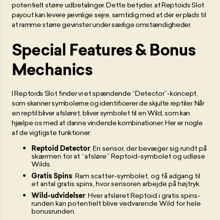
potentielt større udbetalinger. Dette betyder, at Reptoids Slot
payout kan levere jævnlige sejre, samtidig med at der er plads til
at ramme større gevinster under særlige omstændigheder.
Special Features & Bonus
Mechanics
I Reptoids Slot finder vi et spændende “Detector”-koncept,
som skanner symbolerne og identificerer de skjulte reptiler. Når
en reptil bliver afsløret, bliver symbolet til en Wild, som kan
hjælpe os med at danne vindende kombinationer. Her er nogle
af de vigtigste funktioner:
Reptoid Detector
: En sensor, der bevæger sig rundt på
skærmen for at “afsløre” Reptoid-symbolet og udløse
Wilds.
Gratis Spins
: Ram scatter-symbolet, og få adgang til
et antal gratis spins, hvor sensoren arbejde på højtryk.
Wild-udvidelser
: Hver afsløret Reptoid i gratis spins-
runden kan potentielt blive vedvarende Wild for hele
bonusrunden.