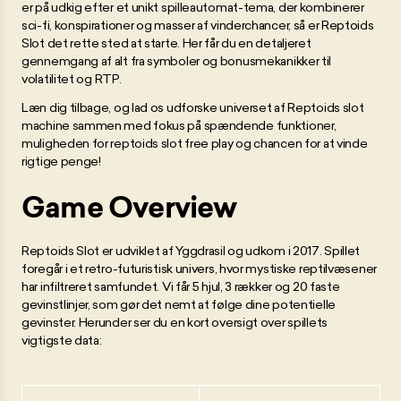
er på udkig efter et unikt spilleautomat-tema, der kombinerer
sci-fi, konspirationer og masser af vinderchancer, så er Reptoids
Slot det rette sted at starte. Her får du en detaljeret
gennemgang af alt fra symboler og bonusmekanikker til
volatilitet og RTP.
Læn dig tilbage, og lad os udforske universet af Reptoids slot
machine sammen med fokus på spændende funktioner,
muligheden for reptoids slot free play og chancen for at vinde
rigtige penge!
Game Overview
Reptoids Slot er udviklet af Yggdrasil og udkom i 2017. Spillet
foregår i et retro-futuristisk univers, hvor mystiske reptilvæsener
har infiltreret samfundet. Vi får 5 hjul, 3 rækker og 20 faste
gevinstlinjer, som gør det nemt at følge dine potentielle
gevinster. Herunder ser du en kort oversigt over spillets
vigtigste data: