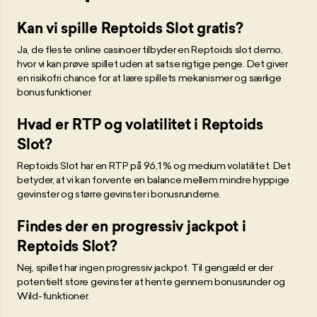
Kan vi spille Reptoids Slot gratis?
Ja, de fleste online casinoer tilbyder en Reptoids slot demo,
hvor vi kan prøve spillet uden at satse rigtige penge. Det giver
en risikofri chance for at lære spillets mekanismer og særlige
bonusfunktioner.
Hvad er RTP og volatilitet i Reptoids
Slot?
Reptoids Slot har en RTP på 96,1 % og medium volatilitet. Det
betyder, at vi kan forvente en balance mellem mindre hyppige
gevinster og større gevinster i bonusrunderne.
Findes der en progressiv jackpot i
Reptoids Slot?
Nej, spillet har ingen progressiv jackpot. Til gengæld er der
potentielt store gevinster at hente gennem bonusrunder og
Wild-funktioner.