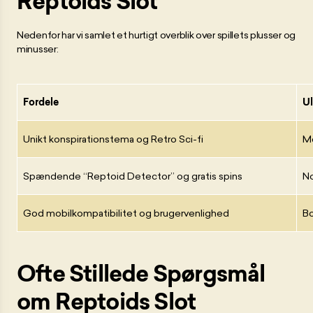
Reptoids Slot
Nedenfor har vi samlet et hurtigt overblik over spillets plusser og
minusser:
Fordele
U
Unikt konspirationstema og Retro Sci-fi
Me
Spændende “Reptoid Detector” og gratis spins
No
God mobilkompatibilitet og brugervenlighed
Bo
Ofte Stillede Spørgsmål
om Reptoids Slot