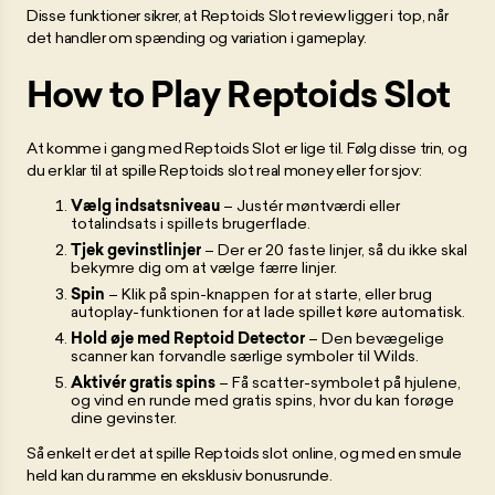
Disse funktioner sikrer, at Reptoids Slot review ligger i top, når
det handler om spænding og variation i gameplay.
How to Play Reptoids Slot
At komme i gang med Reptoids Slot er lige til. Følg disse trin, og
du er klar til at spille Reptoids slot real money eller for sjov:
Vælg indsatsniveau
– Justér møntværdi eller
totalindsats i spillets brugerflade.
Tjek gevinstlinjer
– Der er 20 faste linjer, så du ikke skal
bekymre dig om at vælge færre linjer.
Spin
– Klik på spin-knappen for at starte, eller brug
autoplay-funktionen for at lade spillet køre automatisk.
Hold øje med Reptoid Detector
– Den bevægelige
scanner kan forvandle særlige symboler til Wilds.
Aktivér gratis spins
– Få scatter-symbolet på hjulene,
og vind en runde med gratis spins, hvor du kan forøge
dine gevinster.
Så enkelt er det at spille Reptoids slot online, og med en smule
held kan du ramme en eksklusiv bonusrunde.