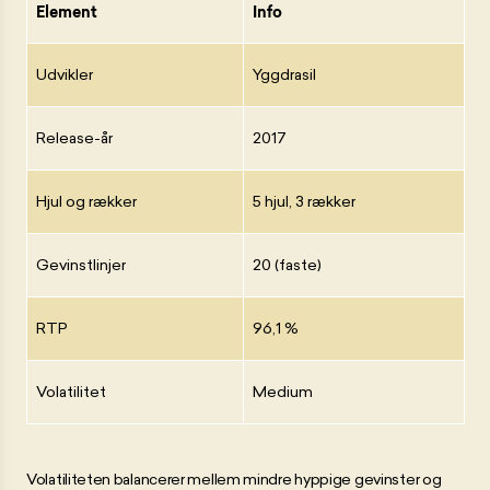
Element
Info
Udvikler
Yggdrasil
Release-år
2017
Hjul og rækker
5 hjul, 3 rækker
Gevinstlinjer
20 (faste)
RTP
96,1 %
Volatilitet
Medium
Volatiliteten balancerer mellem mindre hyppige gevinster og