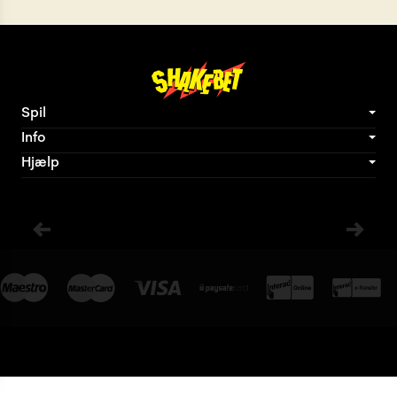
Spil
Info
Hjælp