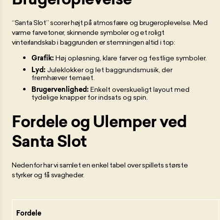
“Santa Slot” scorer højt på atmosfære og brugeroplevelse. Med
varme farvetoner, skinnende symboler og et roligt
vinterlandskab i baggrunden er stemningen altid i top:
Grafik:
Høj opløsning, klare farver og festlige symboler.
Lyd:
Juleklokker og let baggrundsmusik, der
fremhæver temaet.
Brugervenlighed:
Enkelt overskueligt layout med
tydelige knapper for indsats og spin.
Fordele og Ulemper ved
Santa Slot
Nedenfor har vi samlet en enkel tabel over spillets største
styrker og få svagheder.
Fordele