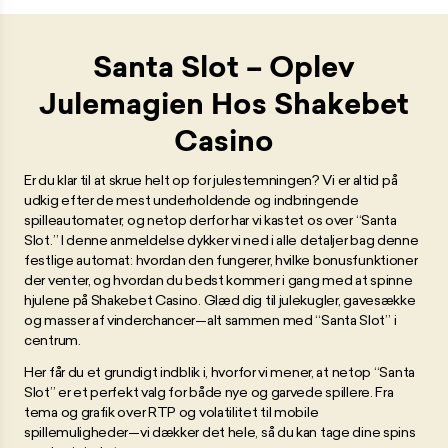
Santa Slot – Oplev
Julemagien Hos Shakebet
Casino
Er du klar til at skrue helt op for julestemningen? Vi er altid på
udkig efter de mest underholdende og indbringende
spilleautomater, og netop derfor har vi kastet os over “Santa
Slot.” I denne anmeldelse dykker vi ned i alle detaljer bag denne
festlige automat: hvordan den fungerer, hvilke bonusfunktioner
der venter, og hvordan du bedst kommer i gang med at spinne
hjulene på Shakebet Casino. Glæd dig til julekugler, gavesække
og masser af vinderchancer—alt sammen med “Santa Slot” i
centrum.
Her får du et grundigt indblik i, hvorfor vi mener, at netop “Santa
Slot” er et perfekt valg for både nye og garvede spillere. Fra
tema og grafik over RTP og volatilitet til mobile
spillemuligheder—vi dækker det hele, så du kan tage dine spins