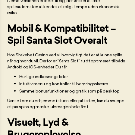
Demo versionen er ideel til dig, der ønsker at lære
spilleautomaten at kende i et roligt tempo uden økonomisk
risiko.
Mobil & Kompatibilitet –
Spil Santa Slot Overalt
Hos Shakebet Casino ved vi, hvor vigtigt det er at kunne spille,
når og hvor du vil. Derfor er “Santa Slot” fuldt optimeret til både
Android og iOS-enheder. Du får:
Hurtige indlæsningstider
Intuitiv menu og kontroller til berøringsskærm
Samme bonusfunktioner og grafik som på desktop
Uanset om du er hjemme i stuen eller på farten, kan du snuppe
et par spins og mærke julemagien hele året.
Visuelt, Lyd &
Brugeroplevelse