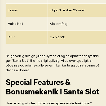
Layout
5 hjul, 3 rækker, 25 linjer
Volatilitet
Mellem/høj
RTP
Ca. 96,2%
Brugervenlig design, julede symboler og en opløftende lydside
gør “Santa Slot” til et festligt spilvalg. Vi oplever tydeligt, at
både nye og erfarne spillere nemt kan kaste sig ud i at spinne på
denne automat.
Special Features &
Bonusmekanik i Santa Slot
Hvad er en god juleautomat uden spændende funktioner?