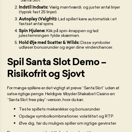
Indstil Indsats:
Vælg møntværdi, og juster antal linjer
(typisk fast 25 linjer).
Autoplay (Valgfrit):
Lad spillet køre automatisk i et
fastsat antal spins.
Spin Hjulene:
Klik på spin-knappen og lad
julestemningen fylde skærmen.
Hold Øje med Scatter & Wilds:
Disse symboler
udløser bonusrunder og øger dine vinderchancer.
Spil Santa Slot Demo –
Risikofrit og Sjovt
For mange spillere er det vigtigt at prøve “Santa Slot” uden at
satse rigtige penge. Heldigvis tilbyder Shakebet Casino en
“Santa Slot free play”-version, hvor du kan:
Teste spillets mekanikker og bonusrunder.
Opdage symbolkombinationer, volatilitet og RTP.
Øve dig, før du muligvis spiller om rigtige gevinster.