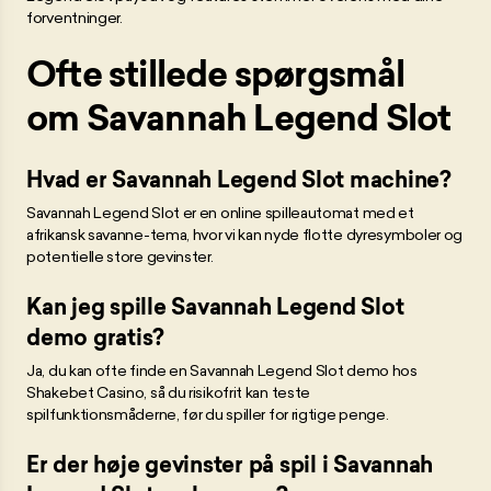
forventninger.
Ofte stillede spørgsmål
om Savannah Legend Slot
Hvad er Savannah Legend Slot machine?
Savannah Legend Slot er en online spilleautomat med et
afrikansk savanne-tema, hvor vi kan nyde flotte dyresymboler og
potentielle store gevinster.
Kan jeg spille Savannah Legend Slot
demo gratis?
Ja, du kan ofte finde en Savannah Legend Slot demo hos
Shakebet Casino, så du risikofrit kan teste
spilfunktionsmåderne, før du spiller for rigtige penge.
Er der høje gevinster på spil i Savannah