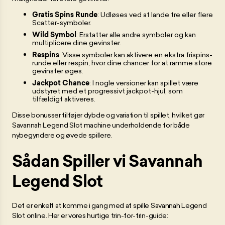
Gratis Spins Runde
: Udløses ved at lande tre eller flere
Scatter-symboler.
Wild Symbol
: Erstatter alle andre symboler og kan
multiplicere dine gevinster.
Respins
: Visse symboler kan aktivere en ekstra frispins-
runde eller respin, hvor dine chancer for at ramme store
gevinster øges.
Jackpot Chance
: I nogle versioner kan spillet være
udstyret med et progressivt jackpot-hjul, som
tilfældigt aktiveres.
Disse bonusser tilføjer dybde og variation til spillet, hvilket gør
Savannah Legend Slot machine underholdende for både
nybegyndere og øvede spillere.
Sådan Spiller vi Savannah
Legend Slot
Det er enkelt at komme i gang med at spille Savannah Legend
Slot online. Her er vores hurtige trin-for-trin-guide: