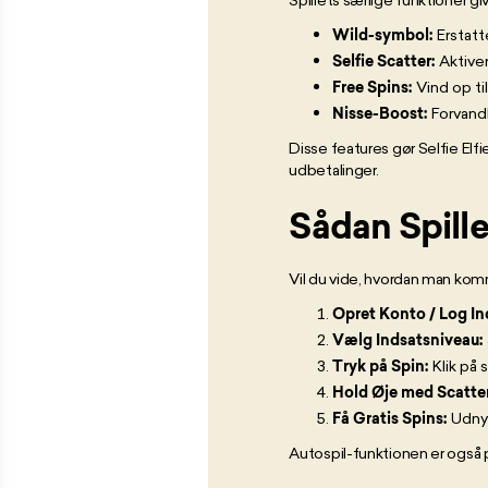
Wild-symbol:
Erstatt
Selfie Scatter:
Aktiver
Free Spins:
Vind op ti
Nisse-Boost:
Forvandl
Disse features gør Selfie Elf
udbetalinger.
Sådan Spiller
Vil du vide, hvordan man komm
Opret Konto / Log In
Vælg Indsatsniveau:
Tryk på Spin:
Klik på 
Hold Øje med Scatte
Få Gratis Spins:
Udnyt
Autospil-funktionen er også p