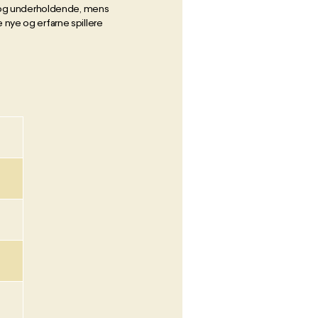
e og underholdende, mens
e nye og erfarne spillere