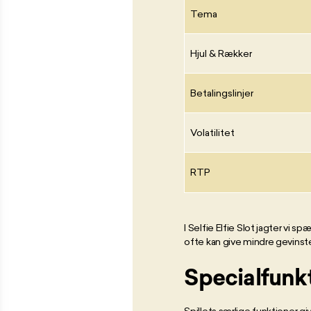
Tema
Hjul & Rækker
Betalingslinjer
Volatilitet
RTP
I Selfie Elfie Slot jagter vi 
ofte kan give mindre gevinst
Specialfunk
Spillets særlige funktioner gi