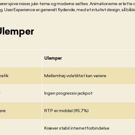
rer sjove nisser, jule-tema og moderne selfies. Animationerne er lett
lag. User Experience er generelt flydende, med et intuitivt design, så båd
.
Ulemper
Ulemper
afik
Mellemhøj volatilitet kan variere
r
Ingen progressiv jackpot
gere
RTP er middel (95,7%)
Kræver stabil internetforbindelse