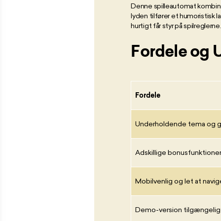
Denne spilleautomat kombine
lyden tilfører et humoristisk 
hurtigt får styr på spilreglerne
Fordele og 
Fordele
Underholdende tema og gr
Adskillige bonusfunktione
Mobilvenlig og let at navi
Demo-version tilgængelig