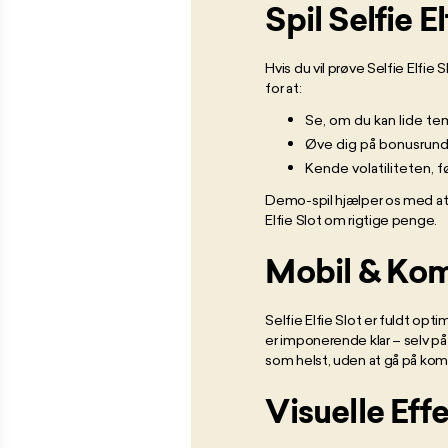
Spil Selfie 
Hvis du vil prøve Selfie Elfie
for at:
Se, om du kan lide t
Øve dig på bonusrunde
Kende volatiliteten, fø
Demo-spil hjælper os med at f
Elfie Slot om rigtige penge.
Mobil & Kom
Selfie Elfie Slot er fuldt op
er imponerende klar – selv på
som helst, uden at gå på kom
Visuelle Eff