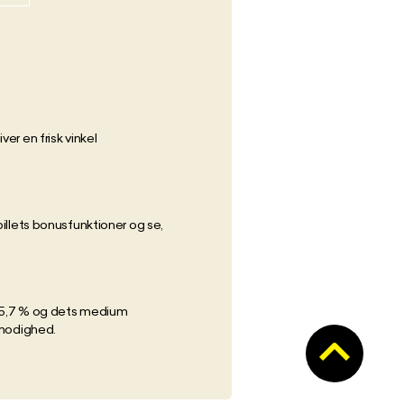
ver en frisk vinkel
pillets bonusfunktioner og se,
å 95,7 % og dets medium
lmodighed.