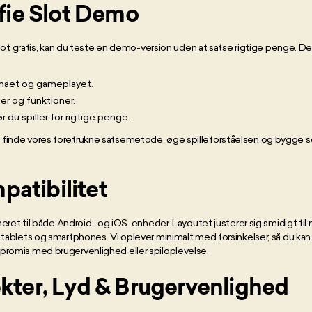
Elfie Slot Demo
 Slot gratis, kan du teste en demo-version uden at satse rigtige penge. D
emaet og gameplayet.
r og funktioner.
r du spiller for rigtige penge.
inde vores foretrukne satsemetode, øge spilleforståelsen og bygge selvtil
patibilitet
timeret til både Android- og iOS-enheder. Layoutet justerer sig smidigt ti
 tablets og smartphones. Vi oplever minimalt med forsinkelser, så du kan
promis med brugervenlighed eller spiloplevelse.
ekter, Lyd & Brugervenlighed