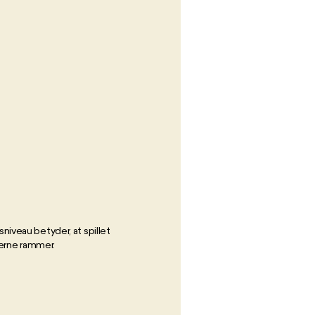
sniveau betyder, at spillet
derne rammer.