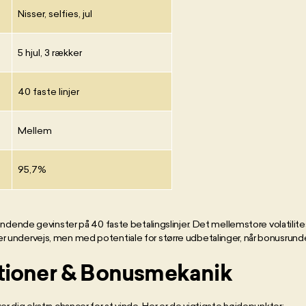
Nisser, selfies, jul
5 hjul, 3 rækker
40 faste linjer
Mellem
95,7%
spændende gevinster på 40 faste betalingslinjer. Det mellemstore volatilite
er undervejs, men med potentiale for større udbetalinger, når bonusrun
tioner & Bonusmekanik
ver dig ekstra chancer for at vinde. Her er de vigtigste højdepunkter: