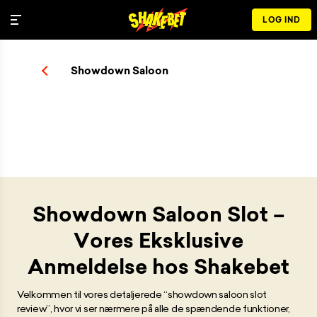
LOG IND
Showdown Saloon
Showdown Saloon Slot –
Vores Eksklusive
Anmeldelse hos Shakebet
Velkommen til vores detaljerede “showdown saloon slot
review”, hvor vi ser nærmere på alle de spændende funktioner,