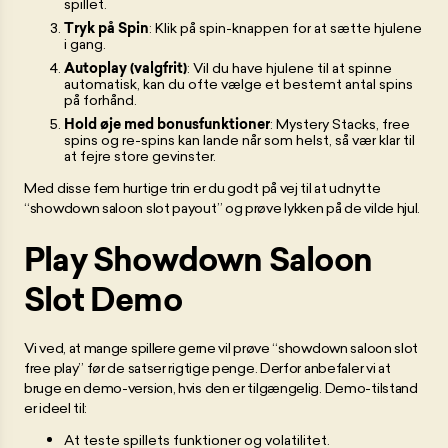
spillet.
Tryk på Spin
: Klik på spin-knappen for at sætte hjulene
i gang.
Autoplay (valgfrit)
: Vil du have hjulene til at spinne
automatisk, kan du ofte vælge et bestemt antal spins
på forhånd.
Hold øje med bonusfunktioner
: Mystery Stacks, free
spins og re-spins kan lande når som helst, så vær klar til
at fejre store gevinster.
Med disse fem hurtige trin er du godt på vej til at udnytte
“showdown saloon slot payout” og prøve lykken på de vilde hjul.
Play Showdown Saloon
Slot Demo
Vi ved, at mange spillere gerne vil prøve “showdown saloon slot
free play” før de satser rigtige penge. Derfor anbefaler vi at
bruge en demo-version, hvis den er tilgængelig. Demo-tilstand
er ideel til:
At teste spillets funktioner og volatilitet.