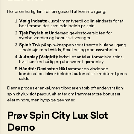
Her er en hurtig trin-for-trin guide til at komme i gang:
Vælg Indsats:
Justér møntværdi og linjeindsats for at
bestemme det samlede beløb pr. spin.
Tjek Paytable:
Undersøg gevinstoversigten for
symbolværdier og bonusaktiveringer.
Spin!:
Tryk på spin-knappen for at sætte hjulene i gang
– hold øje med Wilds, Scatters og bonussymboler.
Autoplay (Valgfrit):
Indstil et antal automatiske spins,
hvis I ønsker hurtig og ubesværet gameplay.
Håndtér Gevinster:
Når I rammer en vindende
kombination, bliver beløbet automatisk krediteret jeres
saldo.
Denne proces er enkel, men tilbyder en forbløffende variation i
spin city lux slot payout, alt efter om I rammer store bonusser
eller mindre, men hyppige gevinster.
Prøv Spin City Lux Slot
Demo