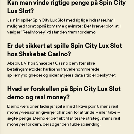
Kan man vinde rigtige penge på Spin City
Lux Slot?
Ja, når I spiller Spin City Lux Slot med rigtige indsatser, har I
mulighed for at opnå kontante gevinster. Det kræver blot, at I
vælger “Real Money”-tilstanden frem for demo.
Er det sikkert at spille Spin City Lux Slot
hos Shakebet Casino?
Absolut. Vi hos Shakebet Casino benytter sikre
betalingsmetoder, har licens fra velrenommerede
spillemyndigheder og sikrer, at jeres data altid er beskyttet.
Hvad er forskellen på Spin City Lux Slot
demo og real money?
Demo-versionen lader jer spille med fiktive point, mens real
money-versionen giver jer chancen for at vinde – eller tabe –
ægte penge. Demo er perfekt til at teste strategi, mens real
money er for dem, der søger den fulde spænding.