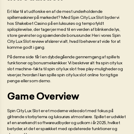
Er I klar til at udforske en af de mest underholdende
spillemaskiner på markedet? Med Spin City Lux Slot byder vi
hos Shakebet Casino på en luksuriøs og tempofyldt
spiloplevelse, der tager jer med til en verden af blinkende lys,
store gevinster og spændende bonusrunder. Her i vores Spin
City Lux Slot review afslører vi alt, hvad I behøver at vide for at
komme godt i gang.
På denne side får I en dybdegående gennemgang af spillets
funktioner og bonusmekanikker. Vi beskriver alt fra spin city lux
slot machine-fakta til spin city lux slot free play-muligheder og
viser jer, hvordan I kan spille spin city lux slot online for rigtige
penge eller som demo.
Game Overview
Spin City Lux Slot er et moderne videoslot med fokus på
glitrende storbytema og luksuriøs atmosfære. Spillet er udviklet
af en anerkendt softwareudbyder og udkom i år 2025, hvilket
betyder, at det er spækket med opdaterede funktioner og