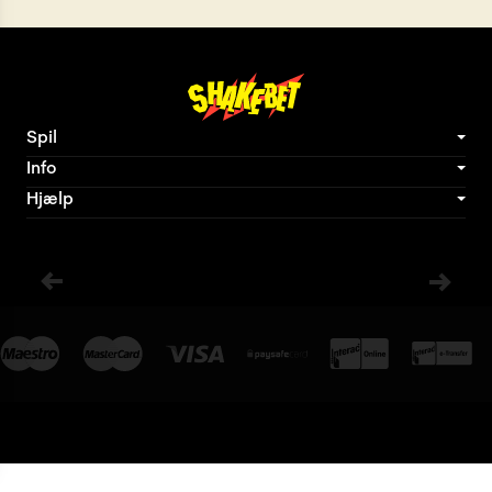
Spil
Info
Hjælp