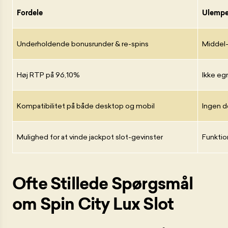
Fordele
Ulempe
Underholdende bonusrunder & re-spins
Middel-
Høj RTP på 96,10%
Ikke egn
Kompatibilitet på både desktop og mobil
Ingen d
Mulighed for at vinde jackpot slot-gevinster
Funktion
Ofte Stillede Spørgsmål
om Spin City Lux Slot