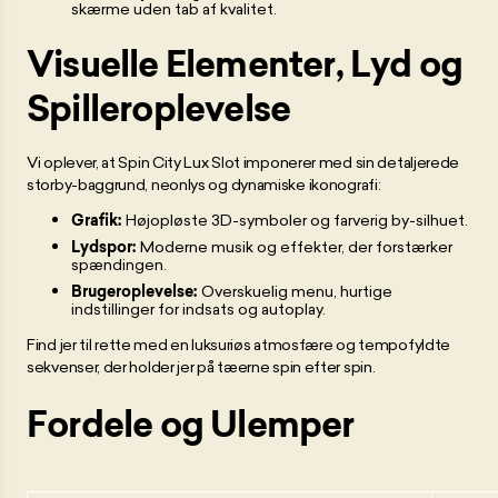
skærme uden tab af kvalitet.
Visuelle Elementer, Lyd og
Spilleroplevelse
Vi oplever, at Spin City Lux Slot imponerer med sin detaljerede
storby-baggrund, neonlys og dynamiske ikonografi:
Grafik:
Højopløste 3D-symboler og farverig by-silhuet.
Lydspor:
Moderne musik og effekter, der forstærker
spændingen.
Brugeroplevelse:
Overskuelig menu, hurtige
indstillinger for indsats og autoplay.
Find jer til rette med en luksuriøs atmosfære og tempofyldte
sekvenser, der holder jer på tæerne spin efter spin.
Fordele og Ulemper