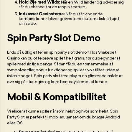
Hold Øje med Wilds:
Når en Wild lander og udvider sig,
får du chance for en respin feature.
Indkasser Gevinsterne:
Når du får vindende
kombinationer, bliver gevinsterne automatisk tilføjet
din saldo.
Spin Party Slot Demo
Er du på udkig efter en spin party slot demo? Hos Shakebet
Casino kan du ofte prøve spillet helt gratis, før du begynder at
spille med rigtige penge. Sådan får du en fornemmelse af
symbolværdier, bonusfunktioner og spillets volatilitet uden at
risikere noget. Spin party slot free play er en glimrende måde at
øve sig på strategier og lære bonussystemet at kende.
Mobil & Kompatibilitet
Vi elsker at kunne spille når som helst og hvor som helst. Spin
Party Slot er perfekt til mobilen, uanset om du bruger Android
eller iOS: