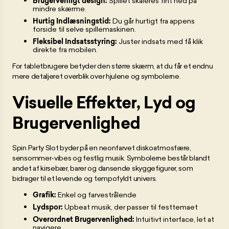
Brugervenligt design:
Spillet skaleres fint ned på
mindre skærme.
Hurtig Indlæsningstid:
Du går hurtigt fra appens
forside til selve spillemaskinen.
Fleksibel Indsatsstyring:
Juster indsats med få klik
direkte fra mobilen.
For tabletbrugere betyder den større skærm, at du får et endnu
mere detaljeret overblik over hjulene og symbolerne.
Visuelle Effekter, Lyd og
Brugervenlighed
Spin Party Slot byder på en neonfarvet diskoatmosfære,
sensommer-vibes og festlig musik. Symbolerne består blandt
andet af kirsebær, barer og dansende skyggefigurer, som
bidrager til et levende og tempofyldt univers.
Grafik:
Enkel og farvestrålende
Lydspor:
Upbeat musik, der passer til festtemaet
Overordnet Brugervenlighed:
Intuitivt interface, let at
navigere