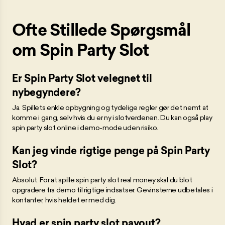
Ofte Stillede Spørgsmål
om Spin Party Slot
Er Spin Party Slot velegnet til
nybegyndere?
Ja. Spillets enkle opbygning og tydelige regler gør det nemt at
komme i gang, selv hvis du er ny i slotverdenen. Du kan også play
spin party slot online i demo-mode uden risiko.
Kan jeg vinde rigtige penge på Spin Party
Slot?
Absolut. For at spille spin party slot real money skal du blot
opgradere fra demo til rigtige indsatser. Gevinsterne udbetales i
kontanter, hvis heldet er med dig.
Hvad er spin party slot payout?