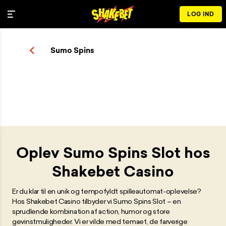
LOG IND
Sumo Spins
Oplev Sumo Spins Slot hos
Shakebet Casino
Er du klar til en unik og tempofyldt spilleautomat-oplevelse?
Hos Shakebet Casino tilbyder vi Sumo Spins Slot – en
sprudlende kombination af action, humor og store
gevinstmuligheder. Vi er vilde med temaet, de farverige