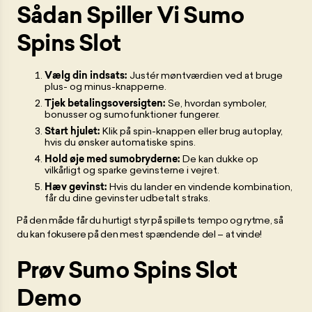
Sådan Spiller Vi Sumo
Spins Slot
Vælg din indsats:
Justér møntværdien ved at bruge
plus- og minus-knapperne.
Tjek betalingsoversigten:
Se, hvordan symboler,
bonusser og sumofunktioner fungerer.
Start hjulet:
Klik på spin-knappen eller brug autoplay,
hvis du ønsker automatiske spins.
Hold øje med sumobryderne:
De kan dukke op
vilkårligt og sparke gevinsterne i vejret.
Hæv gevinst:
Hvis du lander en vindende kombination,
får du dine gevinster udbetalt straks.
På den måde får du hurtigt styr på spillets tempo og rytme, så
du kan fokusere på den mest spændende del – at vinde!
Prøv Sumo Spins Slot
Demo