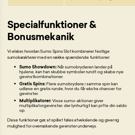
Specialfunktioner &
Bonusmekanik
Vi elsker, hvordan Sumo Spins Slot kombinerer festlige
sumokarakterer med en række spændende funktioner:
Sumo Showdown:
Når sumobryderen lander på
hjulene, kan han skubbe symboler rundt og skabe nye
gevinstkombinationer.
Gratis Spins:
Flere sumobrydere i samme spin kan
udløse en gratis runde, hvor du får ekstra chancer for
gevinster.
Multiplikatorer:
Visse sumo-aktioner giver
multiplikatorgevinster, der lynhurtigt kan pifte din saldo
op.
Disse funktioner gør, at spillet føles afvekslende og giver rig
mulighed for overraskende gevinster undervejs.