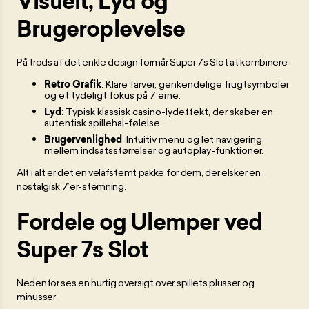
Visuelt, Lyd og
Brugeroplevelse
På trods af det enkle design formår Super 7s Slot at kombinere:
Retro Grafik
: Klare farver, genkendelige frugtsymboler
og et tydeligt fokus på 7’erne.
Lyd
: Typisk klassisk casino-lydeffekt, der skaber en
autentisk spillehal-følelse.
Brugervenlighed
: Intuitiv menu og let navigering
mellem indsatsstørrelser og autoplay-funktioner.
Alt i alt er det en velafstemt pakke for dem, der elsker en
nostalgisk 7’er-stemning.
Fordele og Ulemper ved
Super 7s Slot
Nedenfor ses en hurtig oversigt over spillets plusser og
minusser: