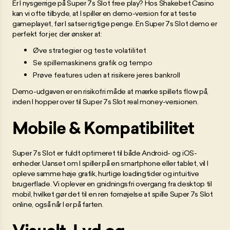
Er I nysgerrige på Super 7s Slot free play? Hos Shakebet Casino
kan vi ofte tilbyde, at I spiller en demo-version for at teste
gameplayet, før I satser rigtige penge. En Super 7s Slot demo er
perfekt for jer, der ønsker at:
Øve strategier og teste volatilitet
Se spillemaskinens grafik og tempo
Prøve features uden at risikere jeres bankroll
Demo-udgaven er en risikofri måde at mærke spillets flow på,
inden I hopper over til Super 7s Slot real money-versionen.
Mobile & Kompatibilitet
Super 7s Slot er fuldt optimeret til både Android- og iOS-
enheder. Uanset om I spiller på en smartphone eller tablet, vil I
opleve samme høje grafik, hurtige loadingtider og intuitive
brugerflade. Vi oplever en gnidningsfri overgang fra desktop til
mobil, hvilket gør det til en ren fornøjelse at spille Super 7s Slot
online, også når I er på farten.