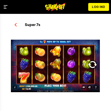
LOG IND
Super 7s