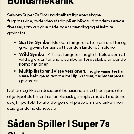
Bonusmekanik
Selvom Super 7s Slot umiddelbart ligner en simpel
frugtmaskine, byder den stadig på en håndfuld moderniserede
finesser, som kan give både øget spænding og attraktive
gevinster:
Scatter Symbol
: Klokken fungerer ofte som scatter og
giver gevinster, uanset hvor den lander på hjulene.
Wild Symbol
: 7-tallet fungerer i nogle tilfælde som et
wild og erstatter andre symboler for at skabe vindende
kombinationer.
Multiplikatorer (i visse versioner)
: I nogle varianter kan I
være heldige at ramme multiplikatorer, der løfter jeres
gevinster.
Det er dog ikke en decideret bonusrunde med free spins eller
et jackpot slot, men her får I klassisk gameplay med et moderne
strejf – perfekt for alle, der gerne vil prøve en mere enkel, men
stadig underholdende, slot.
Sådan Spiller I Super 7s