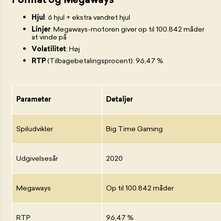
Hjul
: 6 hjul + ekstra vandret hjul
Linjer
: Megaways-motoren giver op til 100.842 måder
at vinde på
Volatilitet
: Høj
RTP
(Tilbagebetalingsprocent): 96,47 %
Parameter
Detaljer
Spiludvikler
Big Time Gaming
Udgivelsesår
2020
Megaways
Op til 100.842 måder
RTP
96,47 %