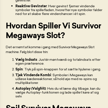
gevinster.
Reaktive Gevinster
: Hver gevinst fjerner vindende
symboler fra spillefladen, hvorefter nye symboler falder
ned for at skabe flere vinderchancer i ét spin.
Hvordan Spiller Vi Survivor
Megaways Slot?
Det er nemt at komme i gang med Survivor Megaways Slot
machine. Følg blot disse trin:
Vælg Indsats
: Justér møntværdi og totalindsats efter
egen præference.
Spin
: Tryk på spin-knappen for at sætte hjulene i gang.
Tjek Vindende Kombi
: Symboler i Megaways kan
udløse kædereaktioner, så hold øje med re-spins og
multiplikatorer.
Autoplay (Valgfrit)
: Hvis du vil læne dig tilbage, kan du
vælge Autoplay-funktionen og lade spillet køre af sig
selv.