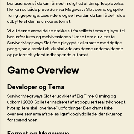
bonusrunder, så du kan få mest muligt ud af din spilleoplevelse.
Her kan du både prøve Survivor Megaways Slot demo og spille
for rigtige penge. Læs videre og se, hvordan du kan få det fulde
udbytte af denne unikke automat.
Vi vil i denne anmeldelse dække alt fra spillets tema og layout til
bonusfeatures og mobilversionen. Uanset om du vil teste
Survivor Megaways Slot free play gratis eller satse med rigtige
penge, har vi samlet alt, du skal vide om denne underholdende
og potentielt yderst indbringende automat.
Game Overview
Developer og Tema
Survivor Megaways Slot er udviklet af Big Time Gaming og
udkom i 2020. Spillet er inspireret af et populært realitykoncept,
hvor spillere skal “overleve” udfordringer. Den dramatiske
overlevelsestema afspejles i grafik og lydbillede, der skruer op
for spændingen.
Format og Megaways