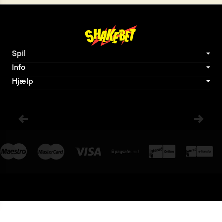
Spil
Info
Hjælp