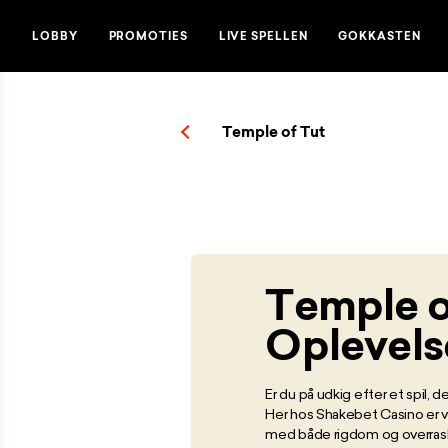
LOBBY
PROMOTIES
LIVE SPELLEN
GOKKASTEN
Temple of Tut
Temple of
Oplevels
Er du på udkig efter et spil, 
Her hos Shakebet Casino er vi
med både rigdom og overrask