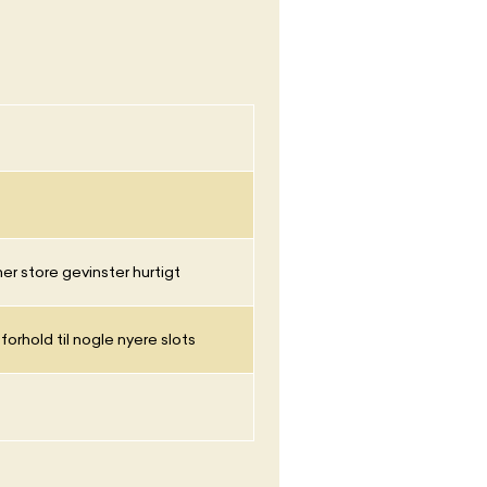
mer store gevinster hurtigt
forhold til nogle nyere slots