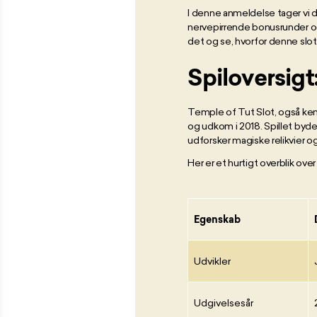
I denne anmeldelse tager vi d
nervepirrende bonusrunder og 
det og se, hvorfor denne slot
Spiloversigt
Temple of Tut Slot, også ke
og udkom i 2018. Spillet byder
udforsker magiske relikvier og
Her er et hurtigt overblik ove
Egenskab
Udvikler
Udgivelsesår