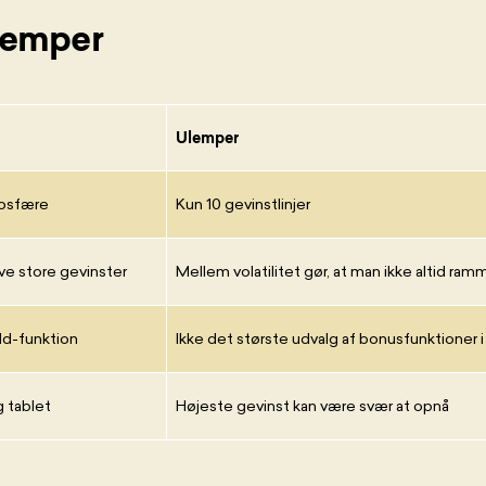
lemper
Ulemper
osfære
Kun 10 gevinstlinjer
ve store gevinster
Mellem volatilitet gør, at man ikke altid ram
ld-funktion
Ikke det største udvalg af bonusfunktioner i 
 tablet
Højeste gevinst kan være svær at opnå