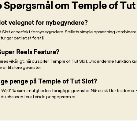
de Spørgsmål om Temple of Tut 
lot velegnet for nybegyndere?
ut Slot er perfekt for nybegyndere. Spillets simple opsætning kombine
r gør det let at forstå.
Super Reels Feature?
res vilkårligt, når du spiller Temple of Tut Slot. Under denne funktion kan
er til store gevinster.
ige penge på Temple of Tut Slot?
å 96,01 % samt muligheden for rigtige gevinster. Når du skifter fra demo
r du chancen for at vinde pengepræmier.