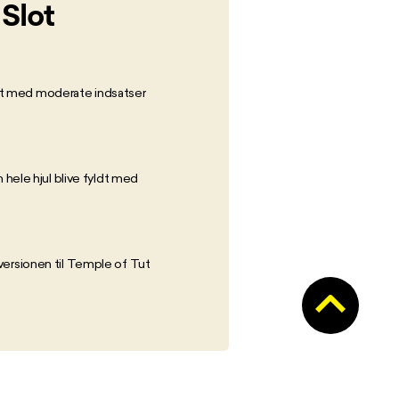
Slot
ret med moderate indsatser
 hele hjul blive fyldt med
-versionen til Temple of Tut