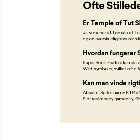
Ofte Stille
Er Temple of Tut S
Ja, vi mener, at Temple of T
og en overskuelig bonusstruktu
Hvordan fungerer 
Super Reels Feature kan aktive
Wild-symboler, hvilket ofte før
Kan man vinde rigt
Absolut. Spillet har en RTP p
Slot real money gameplay, få