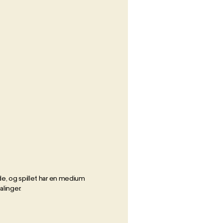
e, og spillet har en medium
linger.