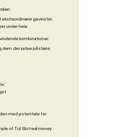
rdien:
il ekstraordinære gevinster.
ører under hele
e vindende kombinationer.
dem, der satser på større
ts”.
get.
unden med potentiale for
mple of Tut Slot real money