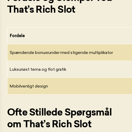
That’s Rich Slot
Fordele
Spændende bonusrunder med stigende multiplikator
Luksuriøst tema og flot grafik
Mobilvenligt design
Ofte Stillede Spørgsmål
om That’s Rich Slot