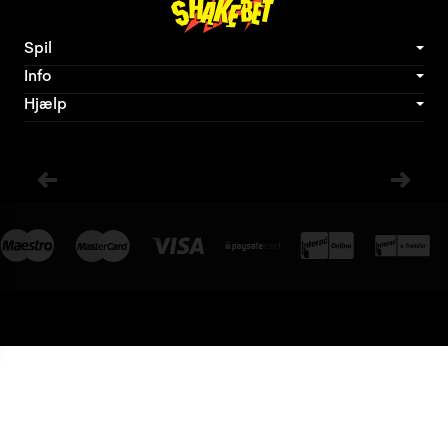
Spil
Info
Hjælp