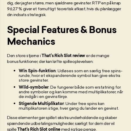
dig, der jagter større, men sjældnere gevinster. RTP’en på knap
96,27 % giver et fornuftigt teoretisk afkast, hvis du planlægger
din indsats strategisk.
Special Features & Bonus
Mechanics
Den store stjerne i
That’s Rich Slot review
er de mange
bonusfunktioner, der kan løfte spilleoplevelsen:
Win Spin-funktion
: Udløses som en særlig free spins-
runde, hvor et ekspanderende symbol kan give ekstra
store gevinster.
Wild-symboler
: De fungerer både som erstatning for
andre symboler og kan komme med multiplikatorer, når
de indgår i en gevinstlinje.
Stigende Multiplikator
: Under free spins kan
multiplikatoren stige, hver gang du lander en gevinst.
Disse elementer gør spillet ekstra underholdende og skaber
spændende udbetalingsmuligheder, særligt for dem der vil
spille
That’s Rich Slot online
med rigtige penge.