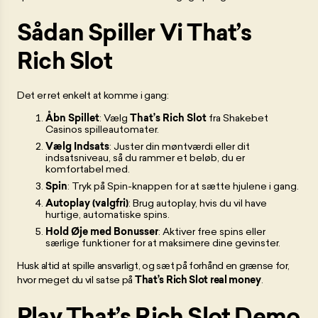
Sådan Spiller Vi That’s
Rich Slot
Det er ret enkelt at komme i gang:
Åbn Spillet
: Vælg
That’s Rich Slot
fra Shakebet
Casinos spilleautomater.
Vælg Indsats
: Juster din møntværdi eller dit
indsatsniveau, så du rammer et beløb, du er
komfortabel med.
Spin
: Tryk på Spin-knappen for at sætte hjulene i gang.
Autoplay (valgfri)
: Brug autoplay, hvis du vil have
hurtige, automatiske spins.
Hold Øje med Bonusser
: Aktiver free spins eller
særlige funktioner for at maksimere dine gevinster.
Husk altid at spille ansvarligt, og sæt på forhånd en grænse for,
hvor meget du vil satse på
That’s Rich Slot real money
.
Play That’s Rich Slot Demo