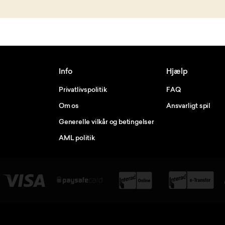
Info
Hjælp
Privatlivspolitik
FAQ
Om os
Ansvarligt spil
Generelle vilkår og betingelser
AML politik