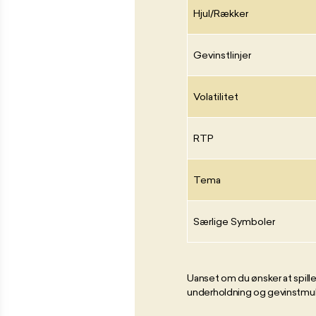
Hjul/Rækker
Gevinstlinjer
Volatilitet
RTP
Tema
Særlige Symboler
Uanset om du ønsker at spille
underholdning og gevinstmul