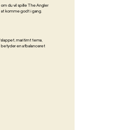
 om du vil spille The Angler
for at komme godt i gang.
fslappet, maritimt tema,
et betyder en afbalanceret