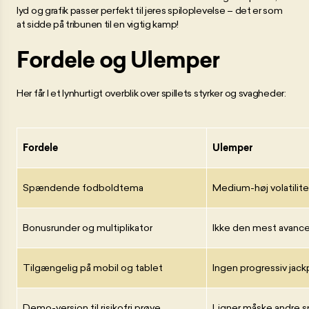
lyd og grafik passer perfekt til jeres spiloplevelse – det er som
at sidde på tribunen til en vigtig kamp!
Fordele og Ulemper
Her får I et lynhurtigt overblik over spillets styrker og svagheder:
Fordele
Ulemper
Spændende fodboldtema
Medium-høj volatilit
Bonusrunder og multiplikator
Ikke den mest avanc
Tilgængelig på mobil og tablet
Ingen progressiv jack
Demo-version til risikofri prøve
Ligner måske andre sp