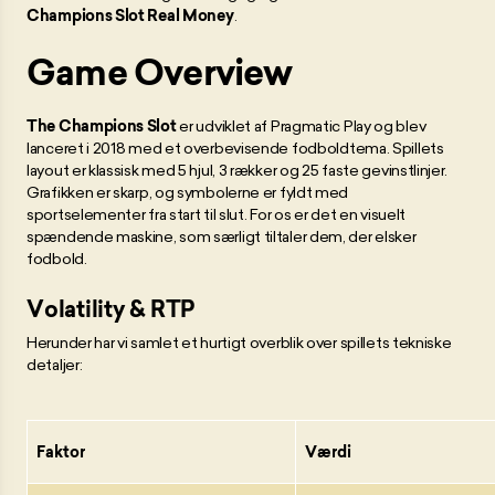
Champions Slot Real Money
.
Game Overview
The Champions Slot
er udviklet af Pragmatic Play og blev
lanceret i 2018 med et overbevisende fodboldtema. Spillets
layout er klassisk med 5 hjul, 3 rækker og 25 faste gevinstlinjer.
Grafikken er skarp, og symbolerne er fyldt med
sportselementer fra start til slut. For os er det en visuelt
spændende maskine, som særligt tiltaler dem, der elsker
fodbold.
Volatility & RTP
Herunder har vi samlet et hurtigt overblik over spillets tekniske
detaljer:
Faktor
Værdi