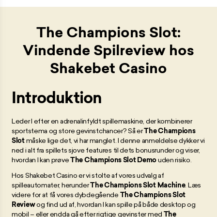
The Champions Slot:
Vindende Spilreview hos
Shakebet Casino
Introduktion
Leder I efter en adrenalinfyldt spillemaskine, der kombinerer
sportstema og store gevinstchancer? Så er
The Champions
Slot
måske lige det, vi har manglet. I denne anmeldelse dykker vi
ned i alt fra spillets sjove features til dets bonusrunder og viser,
hvordan I kan prøve
The Champions Slot Demo
uden risiko.
Hos Shakebet Casino er vi stolte af vores udvalg af
spilleautomater, herunder
The Champions Slot Machine
. Læs
videre for at få vores dybdegående
The Champions Slot
Review
og find ud af, hvordan I kan spille på både desktop og
mobil – eller endda gå efter rigtige gevinster med
The