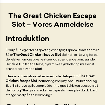
The Great Chicken Escape
Slot – Vores Anmeldelse
Introduktion
Er du på udkig efter et sjovt og eventyrligt spilleautomat-tema?
Så er
The Great Chicken Escape Slot
det helt rette valg for os,
der elsker humoristiske features og spændende bonusrunder.
Her får vi flugtagtige høns, dynamiske symboler og masser af
chancer for at vinde stort.
I denne anmeldelse dykker vi ned i alle detaljer om
The Great
Chicken Escape Slot
, herunder gameplay, bonusfunktioner og
tips til at prøve spillet som både “the great chicken escape slot
demo” og “the great chicken escape slot free play”. Er du klar til
at tage med på hønserømning?