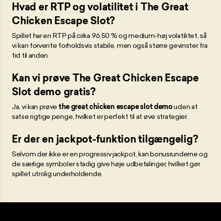
Hvad er RTP og volatilitet i The Great
Chicken Escape Slot?
Spillet har en RTP på cirka 96,50 % og medium-høj volatilitet, så
vi kan forvente forholdsvis stabile, men også større gevinster fra
tid til anden.
Kan vi prøve The Great Chicken Escape
Slot demo gratis?
Ja, vi kan prøve
the great chicken escape slot demo
uden at
satse rigtige penge, hvilket er perfekt til at øve strategier.
Er der en jackpot-funktion tilgængelig?
Selvom der ikke er en progressiv jackpot, kan bonusrunderne og
de særlige symboler stadig give høje udbetalinger, hvilket gør
spillet utrolig underholdende.