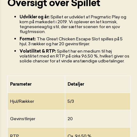
Oversigt over Spillet
Udvikler og år:
Spillet er udviklet af Pragmatic Play og
kom på markedet i 2019. Vi oplever en let komisk,
tegneserieagtig stil, der sætter scenen for en sjov
flugtmission.
Format:
The Great Chicken Escape Slot spilles på 5
hjul, 3 rækker og har 20 gevinstlinjer.
Volatilitet & RTP:
Spillet har en medium til høj
volatilitet med en RTP på cirka 96,50 %, hvilket giver os
solide chancer for at vinde anstændige udbetalinger.
Parameter
Detaljer
Hjul/Rækker
5/3
Gevinstlinjer
20
RTP
Ca. 96,50 %