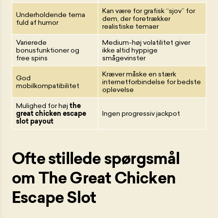
Kan være for grafisk “sjov” for
Underholdende tema
dem, der foretrækker
fuld af humor
realistiske temaer
Varierede
Medium-høj volatilitet giver
bonusfunktioner og
ikke altid hyppige
free spins
smågevinster
Kræver måske en stærk
God
internetforbindelse for bedste
mobilkompatibilitet
oplevelse
Mulighed for høj
the
great chicken escape
Ingen progressiv jackpot
slot payout
Ofte stillede spørgsmål
om The Great Chicken
Escape Slot