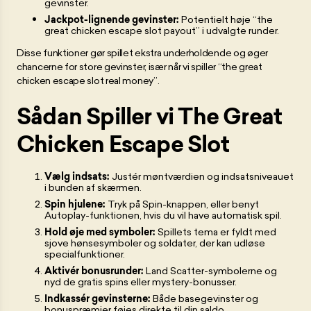
gevinster.
Jackpot-lignende gevinster:
Potentielt høje “the
great chicken escape slot payout” i udvalgte runder.
Disse funktioner gør spillet ekstra underholdende og øger
chancerne for store gevinster, især når vi spiller “the great
chicken escape slot real money”.
Sådan Spiller vi The Great
Chicken Escape Slot
Vælg indsats:
Justér møntværdien og indsatsniveauet
i bunden af skærmen.
Spin hjulene:
Tryk på Spin-knappen, eller benyt
Autoplay-funktionen, hvis du vil have automatisk spil.
Hold øje med symboler:
Spillets tema er fyldt med
sjove hønsesymboler og soldater, der kan udløse
specialfunktioner.
Aktivér bonusrunder:
Land Scatter-symbolerne og
nyd de gratis spins eller mystery-bonusser.
Indkassér gevinsterne:
Både basegevinster og
bonuspræmier føjes direkte til din saldo.