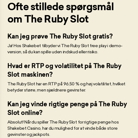
Ofte stillede spørgsmål
om The Ruby Slot
Kan jeg prøve The Ruby Slot gratis?
Ja! Hos Shakebet tilbyder vi The Ruby Slot free play i demo-
version, så du kan spille uden indskud eller risiko.
Hvad er RTP og volatilitet på The Ruby
Slot maskinen?
The Ruby Slot har en RTP på 96,50 % og høj volatilitet, hvilket
betyder større, men sjældnere gevinster.
Kan jeg vinde rigtige penge på The Ruby
Slot online?
Absolut! Når du spiller The Ruby Slot for rigtige penge hos
Shakebet Casino, har du mulighed for at vinde både store
gevinster og jackpots.