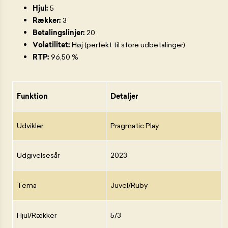
Hjul:
5
Rækker:
3
Betalingslinjer:
20
Volatilitet:
Høj (perfekt til store udbetalinger)
RTP:
96,50 %
Funktion
Detaljer
Udvikler
Pragmatic Play
Udgivelsesår
2023
Tema
Juvel/Ruby
Hjul/Rækker
5/3