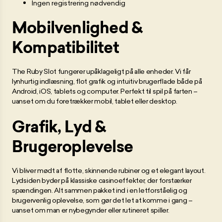
Ingen registrering nødvendig
Mobilvenlighed &
Kompatibilitet
The Ruby Slot fungerer upåklageligt på alle enheder. Vi får
lynhurtig indlæsning, flot grafik og intuitiv brugerflade både på
Android, iOS, tablets og computer. Perfekt til spil på farten –
uanset om du foretrækker mobil, tablet eller desktop.
Grafik, Lyd &
Brugeroplevelse
Vi bliver mødt af flotte, skinnende rubiner og et elegant layout.
Lydsiden byder på klassiske casinoeffekter, der forstærker
spændingen. Alt sammen pakket ind i en letforståelig og
brugervenlig oplevelse, som gør det let at komme i gang –
uanset om man er nybegynder eller rutineret spiller.