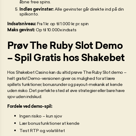
åbne free spins.
Indløs gevinster:
Alle gevinster går direkte ind på din
spilkonto.
Indsatsniveau:
Fra 1 kr. op til 1.000 kr. pr. spin
Maks gevinst:
Op til 10.000x indsats
Prøv The Ruby Slot Demo
– Spil Gratis hos Shakebet
Hos Shakebet Casino kan du altid prøve The Ruby Slot demo –
helt gratis! Demo-versionen giver os mulighed for at lære
spillets funktioner, bonusrunder og payout-mekanik at kende
uden risiko. Det perfekte sted at øve strategier eller bare have
sjov uden indskud.
Fordele ved demo-spil:
Ingen risiko – kun sjov
Lær bonusfunktioner at kende
Test RTP og volatilitet