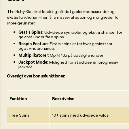
The Ruby Slot skuffer aldrig, når det gælder bonusrunder og
ekstra funktioner – her får vi masser af action og muligheder for
store gevinster:
Gratis Spins:
Udvidede symboler og ekstra chancer for
gevinst under free spins.
Respin Feature:
Ekstra spins efter hver gevinst for
øget vinderchance.
Multiplikatorer:
Op til 10x på udvalgte runder.
Jackpot Mode:
Mulighed for at udløse en progressiv
jackpot.
Oversigt over bonusfunktioner:
Funktion
Beskrivelse
Free Spins
10+ spins med udvidede wilds