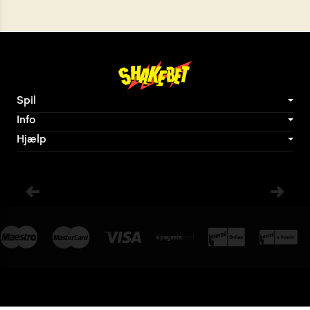
Spil
Info
Hjælp