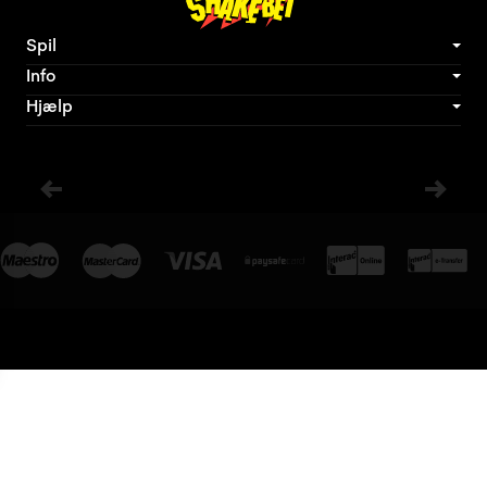
Spil
Info
Hjælp