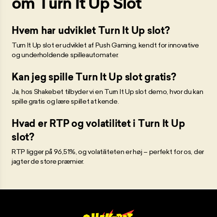
om Turn It Up Slot
Hvem har udviklet Turn It Up slot?
Turn It Up slot er udviklet af Push Gaming, kendt for innovative
og underholdende spilleautomater.
Kan jeg spille Turn It Up slot gratis?
Ja, hos Shakebet tilbyder vi en Turn It Up slot demo, hvor du kan
spille gratis og lære spillet at kende.
Hvad er RTP og volatilitet i Turn It Up
slot?
RTP ligger på 96,51%, og volatiliteten er høj – perfekt for os, der
jagter de store præmier.