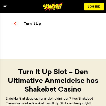
LOG IND
Turn It Up
Turn It Up Slot – Den
Ultimative Anmeldelse hos
Shakebet Casino
Er du klar til at skrue op for underholdningen? Hos Shakebet
Casino kan vi ikke få nok af Turn It Up Slot – en tempofyldt