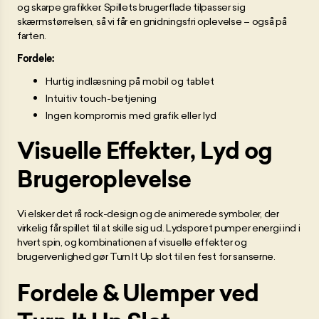
og skarpe grafikker. Spillets brugerflade tilpasser sig
skærmstørrelsen, så vi får en gnidningsfri oplevelse – også på
farten.
Fordele:
Hurtig indlæsning på mobil og tablet
Intuitiv touch-betjening
Ingen kompromis med grafik eller lyd
Visuelle Effekter, Lyd og
Brugeroplevelse
Vi elsker det rå rock-design og de animerede symboler, der
virkelig får spillet til at skille sig ud. Lydsporet pumper energi ind i
hvert spin, og kombinationen af visuelle effekter og
brugervenlighed gør Turn It Up slot til en fest for sanserne.
Fordele & Ulemper ved