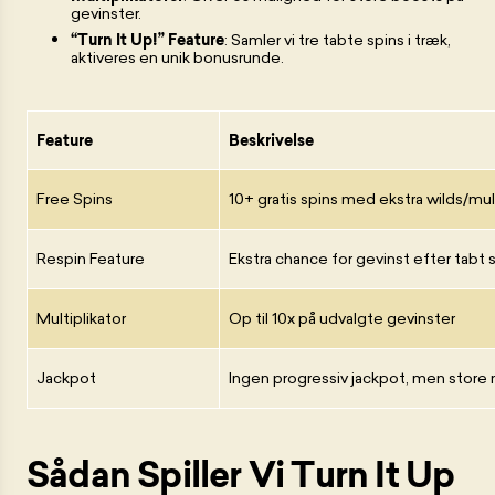
gevinster.
“Turn It Up!” Feature
: Samler vi tre tabte spins i træk,
aktiveres en unik bonusrunde.
Feature
Beskrivelse
Free Spins
10+ gratis spins med ekstra wilds/mult
Respin Feature
Ekstra chance for gevinst efter tabt 
Multiplikator
Op til 10x på udvalgte gevinster
Jackpot
Ingen progressiv jackpot, men store
Sådan Spiller Vi Turn It Up