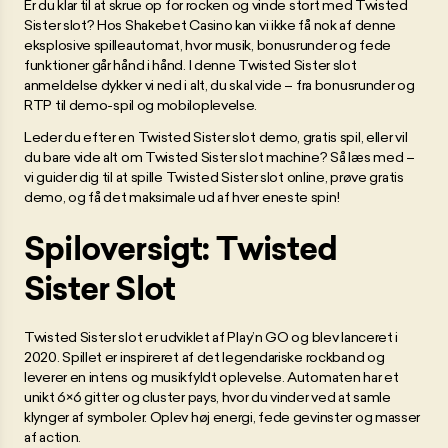
Er du klar til at skrue op for rocken og vinde stort med Twisted
Sister slot? Hos Shakebet Casino kan vi ikke få nok af denne
eksplosive spilleautomat, hvor musik, bonusrunder og fede
funktioner går hånd i hånd. I denne Twisted Sister slot
anmeldelse dykker vi ned i alt, du skal vide – fra bonusrunder og
RTP til demo-spil og mobiloplevelse.
Leder du efter en Twisted Sister slot demo, gratis spil, eller vil
du bare vide alt om Twisted Sister slot machine? Så læs med –
vi guider dig til at spille Twisted Sister slot online, prøve gratis
demo, og få det maksimale ud af hver eneste spin!
Spiloversigt: Twisted
Sister Slot
Twisted Sister slot er udviklet af Play’n GO og blev lanceret i
2020. Spillet er inspireret af det legendariske rockband og
leverer en intens og musikfyldt oplevelse. Automaten har et
unikt 6×6 gitter og cluster pays, hvor du vinder ved at samle
klynger af symboler. Oplev høj energi, fede gevinster og masser
af action.