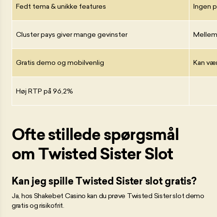
Fedt tema & unikke features
Ingen p
Cluster pays giver mange gevinster
Mellem/
Gratis demo og mobilvenlig
Kan vær
Høj RTP på 96,2%
Ofte stillede spørgsmål
om Twisted Sister Slot
Kan jeg spille Twisted Sister slot gratis?
Ja, hos Shakebet Casino kan du prøve Twisted Sister slot demo
gratis og risikofrit.