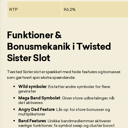
RTP
96,2%
Funktioner &
Bonusmekanik i Twisted
Sister Slot
Twisted Sister slot er spækket med fede features og bonusser,
som gør hvert spin ekstra spændende:
Wild symboler
: Erstatter andre symboler for flere
gevinster
Mega Band Symbolet
: Giver store udbetalinger, når
det aktiveres
Angry Dad Feature
: Lås op for store bonusser og
multiplikatorer
Band Features
: Unikke bandmedlemmer aktiverer
særlige funktioner, fx symbol swap og cluster boost