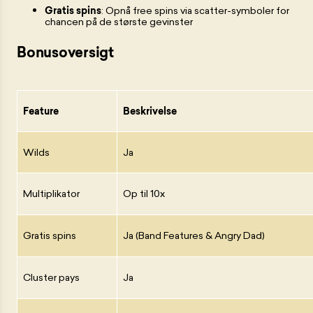
Gratis spins
: Opnå free spins via scatter-symboler for
chancen på de største gevinster
Bonusoversigt
Feature
Beskrivelse
Wilds
Ja
Multiplikator
Op til 10x
Gratis spins
Ja (Band Features & Angry Dad)
Cluster pays
Ja