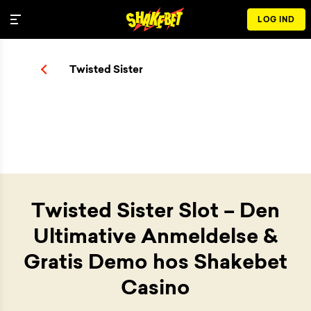
LOG IND
Twisted Sister
Twisted Sister Slot – Den
Ultimative Anmeldelse &
Gratis Demo hos Shakebet
Casino