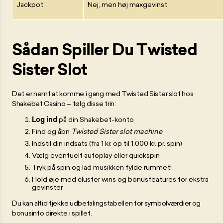
Jackpot
Nej, men høj maxgevinst
Sådan Spiller Du Twisted
Sister Slot
Det er nemt at komme i gang med Twisted Sister slot hos
Shakebet Casino – følg disse trin:
Log ind
på din Shakebet-konto
Find og åbn
Twisted Sister slot machine
Indstil din indsats (fra 1 kr. op til 1.000 kr. pr. spin)
Vælg eventuelt autoplay eller quickspin
Tryk på spin og lad musikken fylde rummet!
Hold øje med cluster wins og bonusfeatures for ekstra
gevinster
Du kan altid tjekke udbetalingstabellen for symbolværdier og
bonusinfo direkte i spillet.