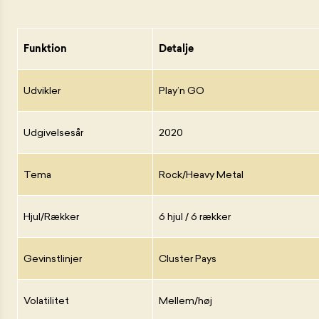
Funktion
Detalje
Udvikler
Play’n GO
Udgivelsesår
2020
Tema
Rock/Heavy Metal
Hjul/Rækker
6 hjul / 6 rækker
Gevinstlinjer
Cluster Pays
Volatilitet
Mellem/høj