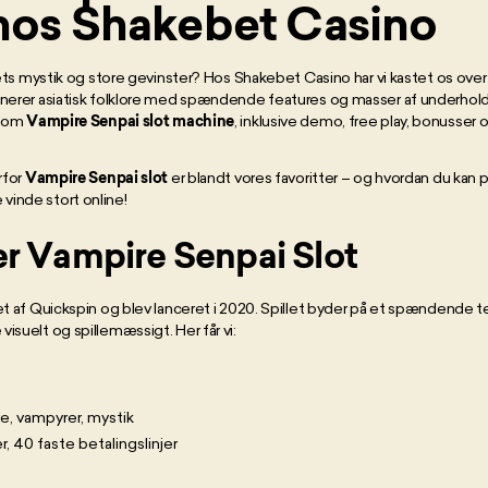
os Shakebet Casino
rkets mystik og store gevinster? Hos Shakebet Casino har vi kastet os ove
inerer asiatisk folklore med spændende features og masser af underhol
e om
Vampire Senpai slot machine
, inklusive demo, free play, bonusser o
rfor
Vampire Senpai slot
er blandt vores favoritter – og hvordan du kan pr
inde stort online!
er Vampire Senpai Slot
et af Quickspin og blev lanceret i 2020. Spillet byder på et spændende te
isuelt og spillemæssigt. Her får vi:
re, vampyrer, mystik
er, 40 faste betalingslinjer