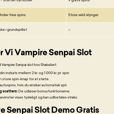
Under free spins
Store wild-klynger
kke i grundspillet
–
r Vi Vampire Senpai Slot
 Vampire Senpai slot hos Shakebet:
in indsats mellem 2 kr. og 1.000 kr. pr. spin.
 store spin-knap for at starte.
autospins, hvis du ønsker automatisk spil.
g scatters:
De udløser bonusfunktionerne.
gevinster vises tydeligt og kan udbetales straks.
e Senpai Slot Demo Gratis