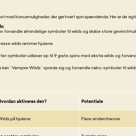
et med bonusmuligheder, der gør hvert spin spændende. Her er de vigti
ds:
n forvandle almindelige symboler til wilds og skabe store gevinstmul
r visse wilds rammer hjulene.
atter-symboler udløser op til 9 gratis spins med ekstra wilds og forva
s kan “Vampire Wilds” sprede sig og forvandle nabo-symboler til wilds
Hvordan aktiveres den?
Potentiale
Wilds på hjulene
Flere vinderchancer
3+ scatter-symboler
9 gratis spins