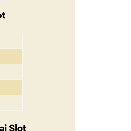
ot
i Slot