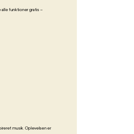
 alle funktioner gratis –
pireret musik. Oplevelsen er