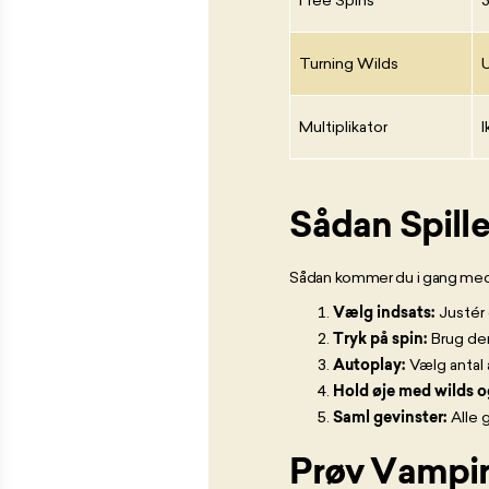
Turning Wilds
Multiplikator
I
Sådan Spille
Sådan kommer du i gang med
Vælg indsats:
Justér d
Tryk på spin:
Brug den
Autoplay:
Vælg antal 
Hold øje med wilds o
Saml gevinster:
Alle 
Prøv Vampir