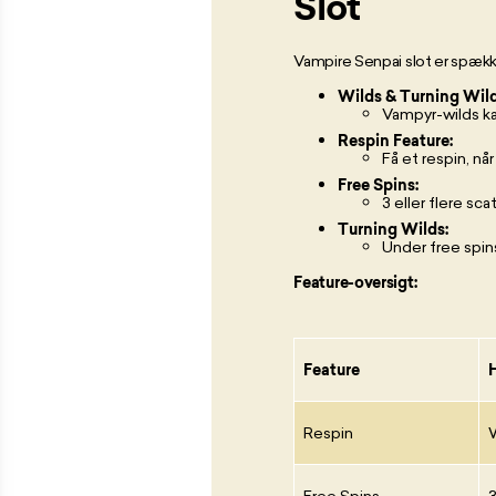
Slot
Vampire Senpai slot er spækk
Wilds & Turning Wil
Vampyr-wilds ka
Respin Feature:
Få et respin, nå
Free Spins:
3 eller flere sc
Turning Wilds:
Under free spin
Feature-oversigt:
Feature
Respin
Free Spins