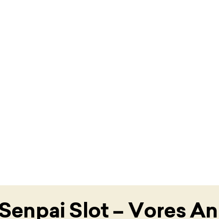
Senpai Slot – Vores A