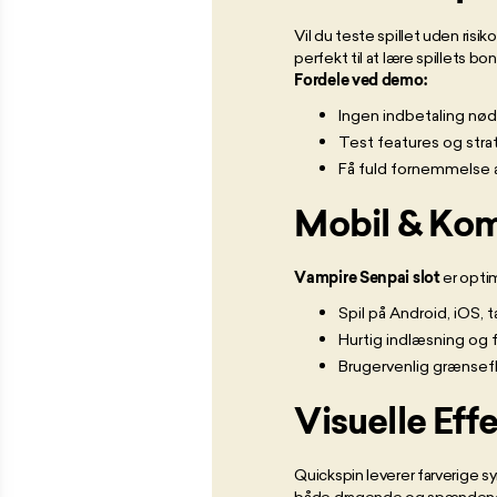
Vil du teste spillet uden risi
perfekt til at lære spillets b
Fordele ved demo:
Ingen indbetaling nø
Test features og strate
Få fuld fornemmelse a
Mobil & Kom
Vampire Senpai slot
er optim
Spil på Android, iOS, 
Hurtig indlæsning og 
Brugervenlig grænsef
Visuelle Eff
Quickspin leverer farverige s
både dragende og spændende 