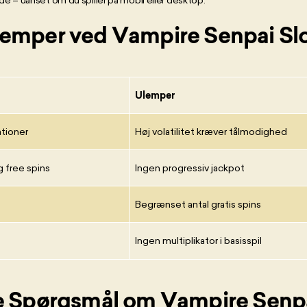
lemper ved Vampire Senpai Sl
Ulemper
ationer
Høj volatilitet kræver tålmodighed
 free spins
Ingen progressiv jackpot
Begrænset antal gratis spins
Ingen multiplikator i basisspil
de Spørgsmål om Vampire Senpa