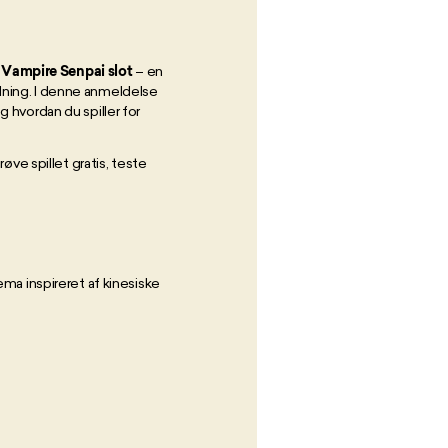
r
Vampire Senpai slot
– en
dning. I denne anmeldelse
g hvordan du spiller for
øve spillet gratis, teste
ma inspireret af kinesiske