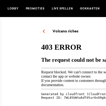
LOBBY
PROMOTIES
LIVE SPELLEN
GOKKASTEN
Volcano riches