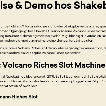
se & Demo hos Shake
kansk underholdning? Volcano Riches slot byder på eksplosive gevinster,
ammen tilgængeligt hos Shakebet Casino. I denne Volcano Riches slot revi
y og bonusser til demo og mobiloplevelse. Vi guider dig til, hvordan du ka
, og hjælper dig med at maksimere dine chancer for at vinde stort.
ns, vil prøve Volcano Riches slot demo, eller søger ægte casinoaction, får
anske spillere elsker at spille Volcano Riches slot online!
t: Volcano Riches Slot Machine
t af Quickspin og blev lanceret i 2018. Spillet tager os med til et eksotis
sive funktioner. Volcano Riches slot machine er opbygget med 5 hjul, 4 
sser af action på hvert spin.
cano Riches Slot