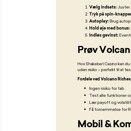
Vælg indsats:
Juster d
Tryk på spin-knappe
Autoplay:
Brug autopla
Hold øje med bonus:
Indløs gevinst:
Eventu
Prøv Volcan
Hos Shakebet Casino kan du sp
uden risiko – perfekt til at t
Fordele ved Volcano Riches s
Ingen risiko for tab
Test alle funktioner 
Lær payoff og volatili
Få fornemmelse for 
Mobil & Komp