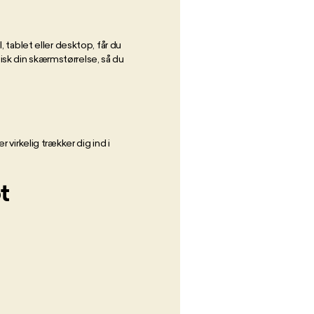
 tablet eller desktop, får du
tisk din skærmstørrelse, så du
virkelig trækker dig ind i
t