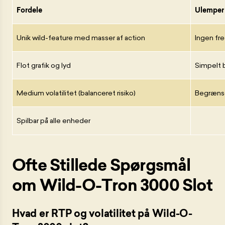
Fordele
Ulemper
Unik wild-feature med masser af action
Ingen fre
Flot grafik og lyd
Simpelt 
Medium volatilitet (balanceret risiko)
Begrænse
Spilbar på alle enheder
Ofte Stillede Spørgsmål
om Wild-O-Tron 3000 Slot
Hvad er RTP og volatilitet på Wild-O-