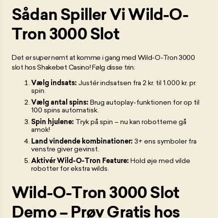
Sådan Spiller Vi Wild-O-
Tron 3000 Slot
Det er super nemt at komme i gang med Wild-O-Tron 3000
slot hos Shakebet Casino! Følg disse trin:
Vælg indsats:
Justér indsatsen fra 2 kr. til 1.000 kr. pr.
spin.
Vælg antal spins:
Brug autoplay-funktionen for op til
100 spins automatisk.
Spin hjulene:
Tryk på spin – nu kan robotterne gå
amok!
Land vindende kombinationer:
3+ ens symboler fra
venstre giver gevinst.
Aktivér Wild-O-Tron Feature:
Hold øje med vilde
robotter for ekstra wilds.
Wild-O-Tron 3000 Slot
Demo – Prøv Gratis hos