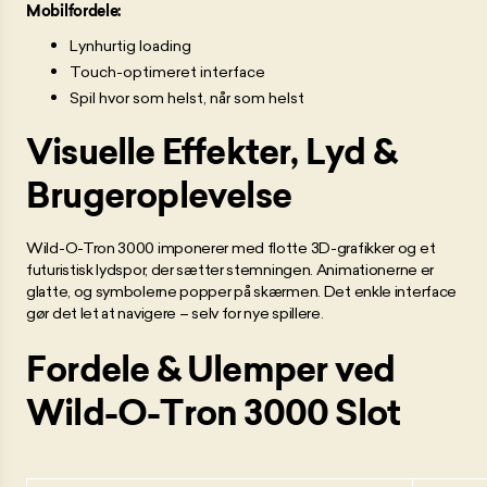
Mobilfordele:
Lynhurtig loading
Touch-optimeret interface
Spil hvor som helst, når som helst
Visuelle Effekter, Lyd &
Brugeroplevelse
Wild-O-Tron 3000 imponerer med flotte 3D-grafikker og et
futuristisk lydspor, der sætter stemningen. Animationerne er
glatte, og symbolerne popper på skærmen. Det enkle interface
gør det let at navigere – selv for nye spillere.
Fordele & Ulemper ved
Wild-O-Tron 3000 Slot