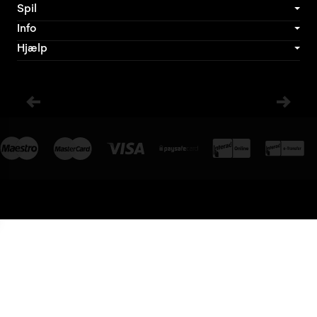
Spil
Info
Hjælp