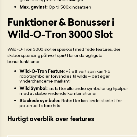
Max. gevinst:
Op til 500x indsatsen
Funktioner & Bonusser i
Wild-O-Tron 3000 Slot
Wild-O-Tron 3000 slot er spækket med fede features, der
skaber spænding på hvert spin! Her er de vigtigste
bonusfunktioner:
Wild-O-Tron Feature:
På ethvert spin kan 1-6
robotsymboler forvandles til wilds – det øger
vinderchancerne markant!
Wild Symbol:
Erstatter alle andre symboler og hjælper
med at skabe vindende kombinationer
Stackede symboler:
Robotter kan lande stablet for
potentielt store hits
Hurtigt overblik over features