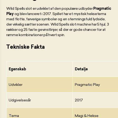
Wild Spells slot er udviklet af den populære udbyder
Pragmatic
Play
og blev lanceret i 2017. Spillet har et mystisk heksetema
med flotte, farverige symboler og en stemningsfuld lydside,
der virkelig sætter scenen. Wild Spells slot machine har 5 hjul, 3
rækker og 25 faste gevinstlinjer, så der er gode chancer for at
ramme kombinationer på hvert spin.
Tekniske Fakta
Egenskab
Detalje
Udvikler
Pragmatic Play
Udgivelsesår
2017
Tema
Magi & Hekse