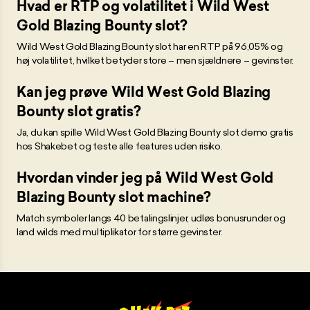
Hvad er RTP og volatilitet i Wild West
Gold Blazing Bounty slot?
Wild West Gold Blazing Bounty slot har en RTP på 96,05% og
høj volatilitet, hvilket betyder store – men sjældnere – gevinster.
Kan jeg prøve Wild West Gold Blazing
Bounty slot gratis?
Ja, du kan spille Wild West Gold Blazing Bounty slot demo gratis
hos Shakebet og teste alle features uden risiko.
Hvordan vinder jeg på Wild West Gold
Blazing Bounty slot machine?
Match symboler langs 40 betalingslinjer, udløs bonusrunder og
land wilds med multiplikator for større gevinster.