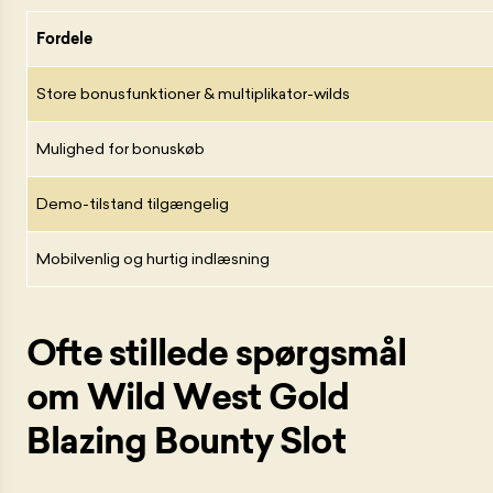
Fordele
Store bonusfunktioner & multiplikator-wilds
Mulighed for bonuskøb
Demo-tilstand tilgængelig
Mobilvenlig og hurtig indlæsning
Ofte stillede spørgsmål
om Wild West Gold
Blazing Bounty Slot