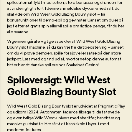
spilleautomat fyldt med action, store bonusser og chancen for
at vinde rigtigt stort. I denne anmeldelse dykker vi ned i alt, du
skal vide om Wild West Gold Blazing Bounty slot – fra
bonusfunktioner til demo-spil og gevinster. Uanset om du er på
jagt efter et gratis spin eller vil spille om rigtige penge, får du her
alle svarene.
Vi gennemgår alle vigtige aspekter af Wild West Gold Blazing
Bounty slot machine, så du kan træffe det bedste valg – uanset
om du vil prøve demoen, spille for sjov eller satse på den store
jackpot. Læs med og find ud af, hvorfor netop denne automat
hitter blandt danske spillere hos Shakebet Casino!
Spiloversigt: Wild West
Gold Blazing Bounty Slot
Wild West Gold Blazing Bounty slot er udviklet af Pragmatic Play
og udkom i 2024. Automaten tager os tilbage til det støvede
og eventyrlige Wild West-univers med sheriffer, banditter og
massive guldskatte. Her får vi et klassisk slot layout med
moderne features: