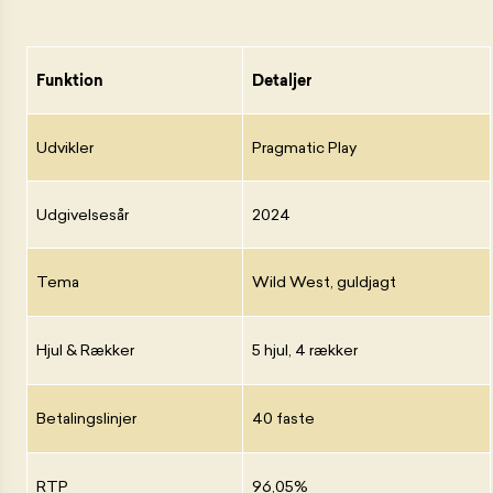
Funktion
Detaljer
Udvikler
Pragmatic Play
Udgivelsesår
2024
Tema
Wild West, guldjagt
Hjul & Rækker
5 hjul, 4 rækker
Betalingslinjer
40 faste
RTP
96,05%