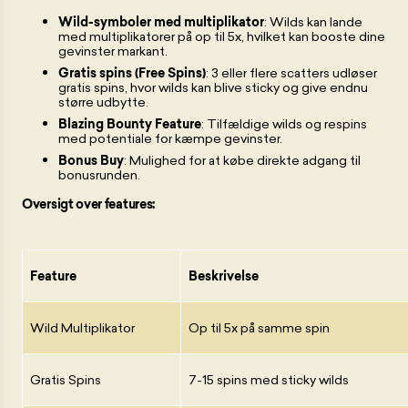
Wild-symboler med multiplikator
: Wilds kan lande
med multiplikatorer på op til 5x, hvilket kan booste dine
gevinster markant.
Gratis spins (Free Spins)
: 3 eller flere scatters udløser
gratis spins, hvor wilds kan blive sticky og give endnu
større udbytte.
Blazing Bounty Feature
: Tilfældige wilds og respins
med potentiale for kæmpe gevinster.
Bonus Buy
: Mulighed for at købe direkte adgang til
bonusrunden.
Oversigt over features:
Feature
Beskrivelse
Wild Multiplikator
Op til 5x på samme spin
Gratis Spins
7-15 spins med sticky wilds