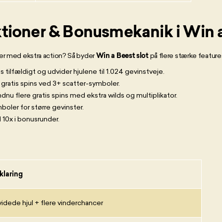
tioner & Bonusmekanik i Win a
er med ekstra action? Så byder
Win a Beest slot
på flere stærke feature
 tilfældigt og udvider hjulene til 1.024 gevinstveje.
ratis spins ved 3+ scatter-symboler.
dnu flere gratis spins med ekstra wilds og multiplikator.
oler for større gevinster.
l 10x i bonusrunder.
klaring
idede hjul + flere vinderchancer