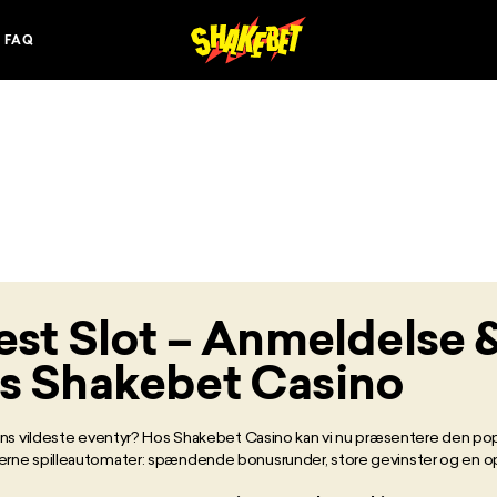
FAQ
st Slot – Anmeldelse &
 Shakebet Casino
annens vildeste eventyr? Hos Shakebet Casino kan vi nu præsentere den p
derne spilleautomater: spændende bonusrunder, store gevinster og en op