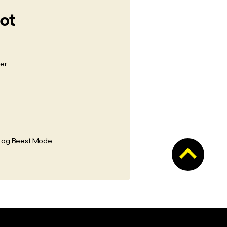
ot
er.
ns og Beest Mode.