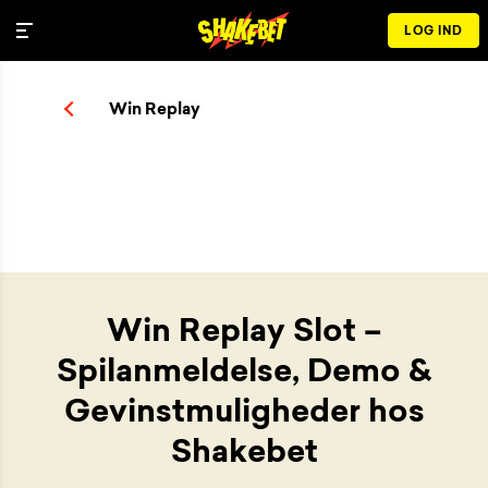
LOG IND
Win Replay
Win Replay Slot –
Spilanmeldelse, Demo &
Gevinstmuligheder hos
Shakebet