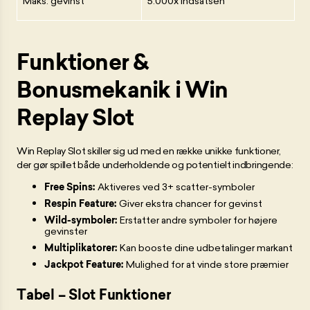
Maks. gevinst
5.000x indsatsen
Funktioner &
Bonusmekanik i Win
Replay Slot
Win Replay Slot skiller sig ud med en række unikke funktioner,
der gør spillet både underholdende og potentielt indbringende:
Free Spins:
Aktiveres ved 3+ scatter-symboler
Respin Feature:
Giver ekstra chancer for gevinst
Wild-symboler:
Erstatter andre symboler for højere
gevinster
Multiplikatorer:
Kan booste dine udbetalinger markant
Jackpot Feature:
Mulighed for at vinde store præmier
Tabel – Slot Funktioner