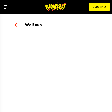
LOG IND
Wolf cub