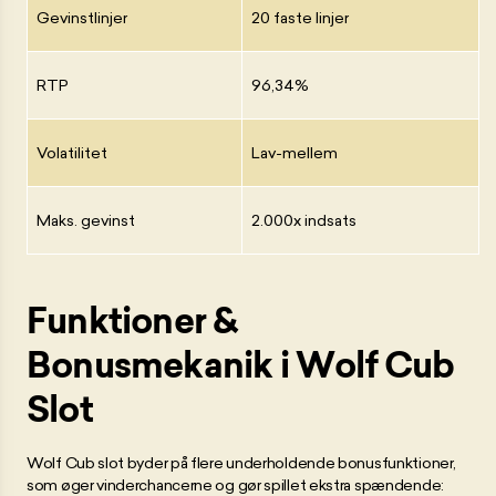
Gevinstlinjer
20 faste linjer
RTP
96,34%
Volatilitet
Lav-mellem
Maks. gevinst
2.000x indsats
Funktioner &
Bonusmekanik i Wolf Cub
Slot
Wolf Cub slot byder på flere underholdende bonusfunktioner,
som øger vinderchancerne og gør spillet ekstra spændende: