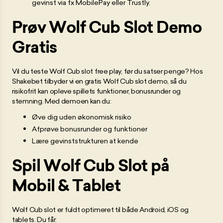
gevinst via fx MobilePay eller Trustly.
Prøv Wolf Cub Slot Demo
Gratis
Vil du teste Wolf Cub slot free play, før du satser penge? Hos
Shakebet tilbyder vi en gratis Wolf Cub slot demo, så du
risikofrit kan opleve spillets funktioner, bonusrunder og
stemning. Med demoen kan du:
Øve dig uden økonomisk risiko
Afprøve bonusrunder og funktioner
Lære gevinststrukturen at kende
Spil Wolf Cub Slot på
Mobil & Tablet
Wolf Cub slot er fuldt optimeret til både Android, iOS og
tablets. Du får: