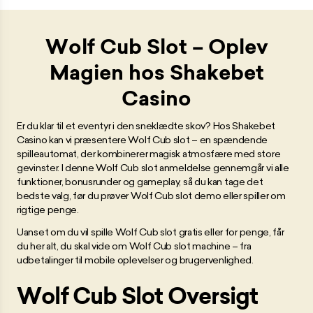
Wolf Cub Slot – Oplev
Magien hos Shakebet
Casino
Er du klar til et eventyr i den sneklædte skov? Hos Shakebet
Casino kan vi præsentere Wolf Cub slot – en spændende
spilleautomat, der kombinerer magisk atmosfære med store
gevinster. I denne Wolf Cub slot anmeldelse gennemgår vi alle
funktioner, bonusrunder og gameplay, så du kan tage det
bedste valg, før du prøver Wolf Cub slot demo eller spiller om
rigtige penge.
Uanset om du vil spille Wolf Cub slot gratis eller for penge, får
du her alt, du skal vide om Wolf Cub slot machine – fra
udbetalinger til mobile oplevelser og brugervenlighed.
Wolf Cub Slot Oversigt