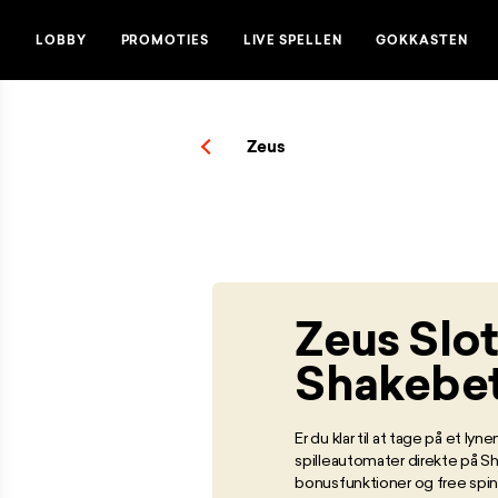
LOBBY
PROMOTIES
LIVE SPELLEN
GOKKASTEN
Zeus
Zeus Slo
Shakebet
Er du klar til at tage på et 
spilleautomater direkte på Sh
bonusfunktioner og free spins 