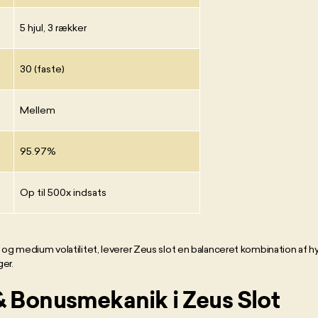
5 hjul, 3 rækker
30 (faste)
Mellem
95.97%
Op til 500x indsats
g medium volatilitet, leverer Zeus slot en balanceret kombination af h
er.
& Bonusmekanik i Zeus Slot