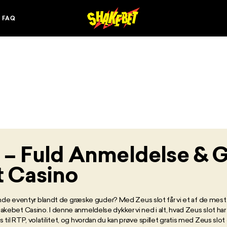
FAQ
t – Fuld Anmeldelse & 
 Casino
lynende eventyr blandt de græske guder? Med Zeus slot får vi et af de mes
akebet Casino. I denne anmeldelse dykker vi ned i alt, hvad Zeus slot har 
til RTP, volatilitet, og hvordan du kan prøve spillet gratis med Zeus slot