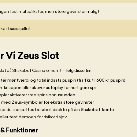
ngen fast multiplikator, men store gevinster muligt
kke i basisspillet
r Vi Zeus Slot
t på Shakebet Casino er nemt – følg disse trin:
ér møntværdi og total indsats pr. spin (fra 1 kr. til 600 kr. pr. spin).
n-knappen eller aktiver autoplay for hurtigere spil.
pler aktiverer free spins bonusrunden.
 med Zeus-symboler for ekstra store gevinster.
er du, indsættes beløbet direkte på din Shakebet-konto.
eller test demoen for risikofri sjov.
 & Funktioner