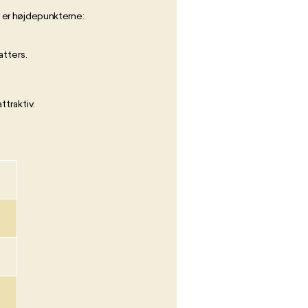
 er højdepunkterne:
atters.
traktiv.