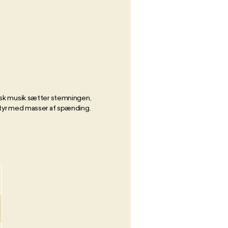
oisk musik sætter stemningen,
ntyr med masser af spænding.